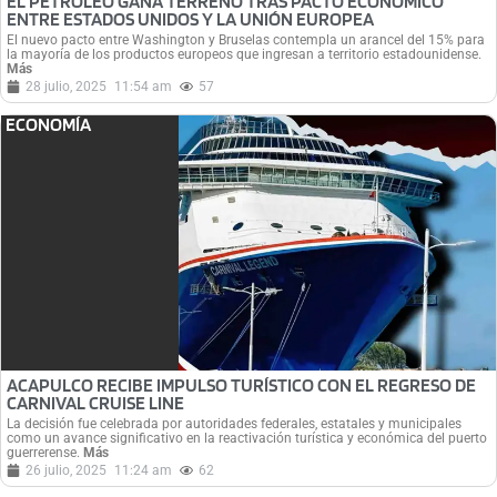
EL PETRÓLEO GANA TERRENO TRAS PACTO ECONÓMICO
ENTRE ESTADOS UNIDOS Y LA UNIÓN EUROPEA
El nuevo pacto entre Washington y Bruselas contempla un arancel del 15% para
la mayoría de los productos europeos que ingresan a territorio estadounidense.
Más
28 julio, 2025
11:54 am
57
ECONOMÍA
ACAPULCO RECIBE IMPULSO TURÍSTICO CON EL REGRESO DE
CARNIVAL CRUISE LINE
La decisión fue celebrada por autoridades federales, estatales y municipales
como un avance significativo en la reactivación turística y económica del puerto
guerrerense.
Más
26 julio, 2025
11:24 am
62