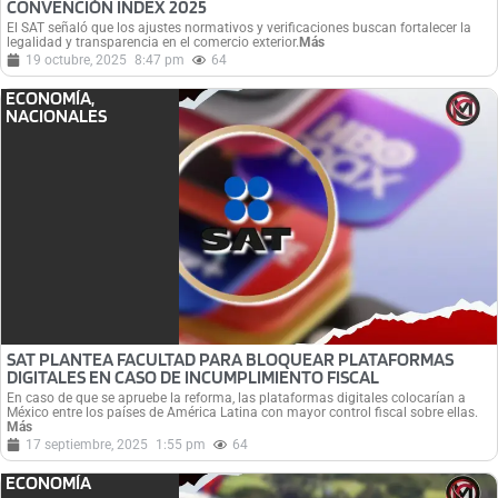
CONVENCIÓN INDEX 2025
El SAT señaló que los ajustes normativos y verificaciones buscan fortalecer la
legalidad y transparencia en el comercio exterior.
Más
19 octubre, 2025
8:47 pm
64
ECONOMÍA
,
NACIONALES
SAT PLANTEA FACULTAD PARA BLOQUEAR PLATAFORMAS
DIGITALES EN CASO DE INCUMPLIMIENTO FISCAL
En caso de que se apruebe la reforma, las plataformas digitales colocarían a
México entre los países de América Latina con mayor control fiscal sobre ellas.
Más
17 septiembre, 2025
1:55 pm
64
ECONOMÍA