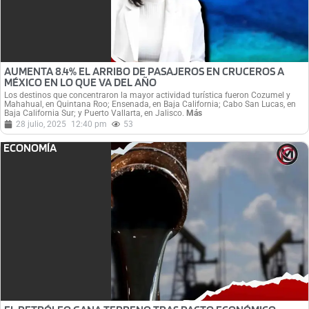
AUMENTA 8.4% EL ARRIBO DE PASAJEROS EN CRUCEROS A
MÉXICO EN LO QUE VA DEL AÑO
Los destinos que concentraron la mayor actividad turística fueron Cozumel y
Mahahual, en Quintana Roo; Ensenada, en Baja California; Cabo San Lucas, en
Baja California Sur; y Puerto Vallarta, en Jalisco.
Más
28 julio, 2025
12:40 pm
53
ECONOMÍA