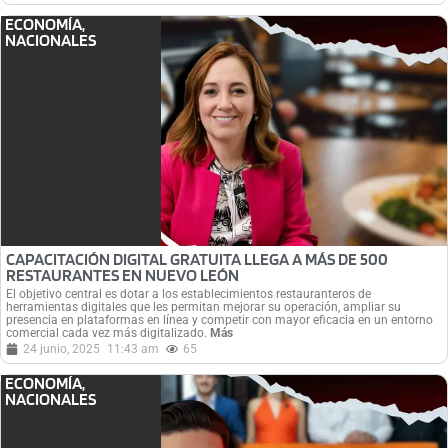
ECONOMÍA
,
NACIONALES
CAPACITACIÓN DIGITAL GRATUITA LLEGA A MÁS DE 500
RESTAURANTES EN NUEVO LEÓN
El objetivo central es dotar a los establecimientos restauranteros de
herramientas digitales que les permitan mejorar su operación, ampliar su
presencia en plataformas en línea y competir con mayor eficacia en un entorno
comercial cada vez más digitalizado.
Más
24 junio, 2025
11:43 am
65
ECONOMÍA
,
NACIONALES