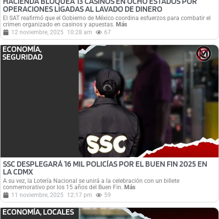
HACIENDA BLOQUEA 13 CASINOS EN OCHO ESTADOS POR
OPERACIONES LIGADAS AL LAVADO DE DINERO
El SAT reafirmó que el Gobierno de México coordina esfuerzos para combatir el
crimen organizado en casinos y apuestas.
Más
12 noviembre, 2025
10:28 am
67
ECONOMÍA
,
SEGURIDAD
SSC DESPLEGARÁ 16 MIL POLICÍAS POR EL BUEN FIN 2025 EN
LA CDMX
A su vez, la Lotería Nacional se unirá a la celebración con un billete
conmemorativo por los 15 años del Buen Fin.
Más
11 noviembre, 2025
12:17 pm
59
ECONOMÍA
,
LOCALES