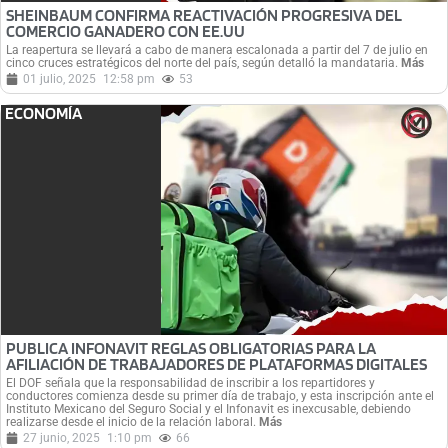
SHEINBAUM CONFIRMA REACTIVACIÓN PROGRESIVA DEL
COMERCIO GANADERO CON EE.UU
La reapertura se llevará a cabo de manera escalonada a partir del 7 de julio en
cinco cruces estratégicos del norte del país, según detalló la mandataria.
Más
01 julio, 2025
12:58 pm
53
ECONOMÍA
PUBLICA INFONAVIT REGLAS OBLIGATORIAS PARA LA
AFILIACIÓN DE TRABAJADORES DE PLATAFORMAS DIGITALES
El DOF señala que la responsabilidad de inscribir a los repartidores y
conductores comienza desde su primer día de trabajo, y esta inscripción ante el
Instituto Mexicano del Seguro Social y el Infonavit es inexcusable, debiendo
realizarse desde el inicio de la relación laboral.
Más
27 junio, 2025
1:10 pm
66