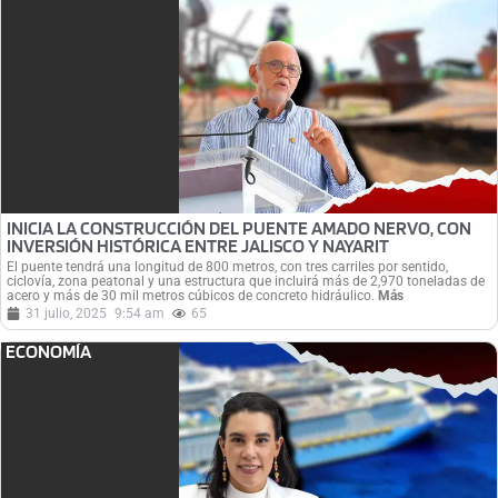
INICIA LA CONSTRUCCIÓN DEL PUENTE AMADO NERVO, CON
INVERSIÓN HISTÓRICA ENTRE JALISCO Y NAYARIT
El puente tendrá una longitud de 800 metros, con tres carriles por sentido,
ciclovía, zona peatonal y una estructura que incluirá más de 2,970 toneladas de
acero y más de 30 mil metros cúbicos de concreto hidráulico.
Más
31 julio, 2025
9:54 am
65
ECONOMÍA