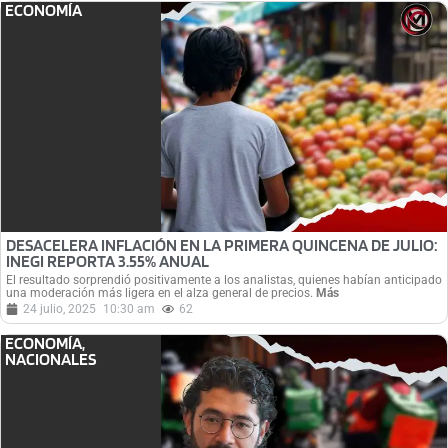
ECONOMÍA
DESACELERA INFLACIÓN EN LA PRIMERA QUINCENA DE JULIO:
INEGI REPORTA 3.55% ANUAL
El resultado sorprendió positivamente a los analistas, quienes habían anticipado
una moderación más ligera en el alza general de precios.
Más
24 julio, 2025
10:30 am
62
ECONOMÍA
,
NACIONALES