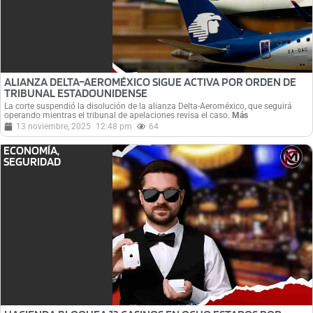
ALIANZA DELTA–AEROMÉXICO SIGUE ACTIVA POR ORDEN DE
TRIBUNAL ESTADOUNIDENSE
La corte suspendió la disolución de la alianza Delta-Aeroméxico, que seguirá
operando mientras el tribunal de apelaciones revisa el caso.
Más
13 noviembre, 2025
12:48 pm
64
ECONOMÍA
,
SEGURIDAD