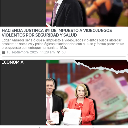
HACIENDA JUSTIFICA 8% DE IMPUESTO A VIDEOJUEGOS
VIOLENTOS POR SEGURIDAD Y SALUD
Édgar Amador señaló que el impuesto a videojuegos violentos busca abordar
problemas sociales y psicológicos relacionados con su uso y forma parte de un
presupuesto con enfoque humanista.
Más
10 septiembre, 2025
11:28 am
63
ECONOMÍA