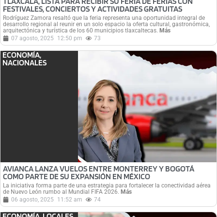
TLAXCALA, LISTA PARA RECIBIR SU FERIA DE FERIAS CON
FESTIVALES, CONCIERTOS Y ACTIVIDADES GRATUITAS
Rodríguez Zamora resaltó que la feria representa una oportunidad integral de
desarrollo regional al reunir en un solo espacio la oferta cultural, gastronómica,
arquitectónica y turística de los 60 municipios tlaxcaltecas.
Más
07 agosto, 2025
12:50 pm
73
ECONOMÍA
,
NACIONALES
AVIANCA LANZA VUELOS ENTRE MONTERREY Y BOGOTÁ
COMO PARTE DE SU EXPANSIÓN EN MÉXICO
La iniciativa forma parte de una estrategia para fortalecer la conectividad aérea
de Nuevo León rumbo al Mundial FIFA 2026.
Más
06 agosto, 2025
11:52 am
74
ECONOMÍA
,
LOCALES