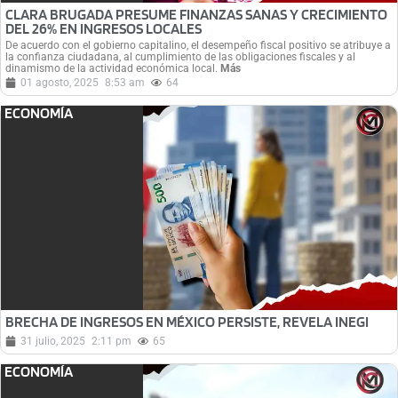
CLARA BRUGADA PRESUME FINANZAS SANAS Y CRECIMIENTO
DEL 26% EN INGRESOS LOCALES
De acuerdo con el gobierno capitalino, el desempeño fiscal positivo se atribuye a
la confianza ciudadana, al cumplimiento de las obligaciones fiscales y al
dinamismo de la actividad económica local.
Más
01 agosto, 2025
8:53 am
64
ECONOMÍA
BRECHA DE INGRESOS EN MÉXICO PERSISTE, REVELA INEGI
31 julio, 2025
2:11 pm
65
ECONOMÍA