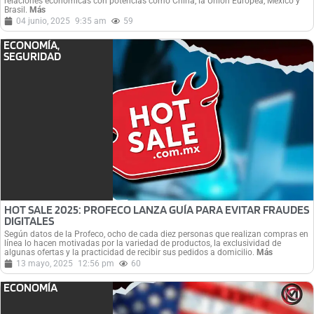
relaciones económicas con potencias como China, la Unión Europea, México y
Brasil.
Más
04 junio, 2025
9:35 am
59
ECONOMÍA
,
SEGURIDAD
HOT SALE 2025: PROFECO LANZA GUÍA PARA EVITAR FRAUDES
DIGITALES
Según datos de la Profeco, ocho de cada diez personas que realizan compras en
línea lo hacen motivadas por la variedad de productos, la exclusividad de
algunas ofertas y la practicidad de recibir sus pedidos a domicilio.
Más
13 mayo, 2025
12:56 pm
60
ECONOMÍA