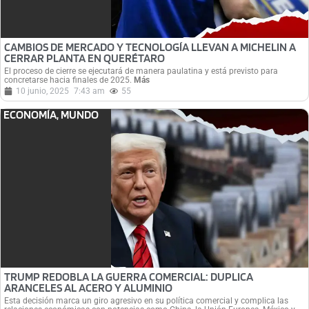
CAMBIOS DE MERCADO Y TECNOLOGÍA LLEVAN A MICHELIN A
CERRAR PLANTA EN QUERÉTARO
El proceso de cierre se ejecutará de manera paulatina y está previsto para
concretarse hacia finales de 2025.
Más
10 junio, 2025
7:43 am
55
ECONOMÍA
,
MUNDO
TRUMP REDOBLA LA GUERRA COMERCIAL: DUPLICA
ARANCELES AL ACERO Y ALUMINIO
Esta decisión marca un giro agresivo en su política comercial y complica las