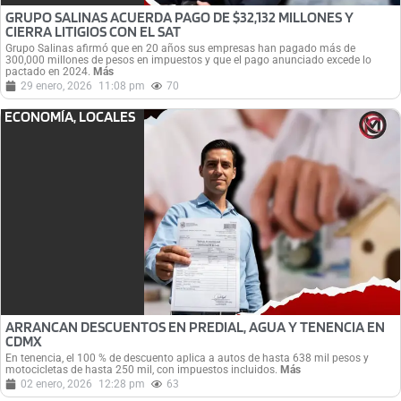
GRUPO SALINAS ACUERDA PAGO DE $32,132 MILLONES Y
CIERRA LITIGIOS CON EL SAT
Grupo Salinas afirmó que en 20 años sus empresas han pagado más de
300,000 millones de pesos en impuestos y que el pago anunciado excede lo
pactado en 2024.
Más
29 enero, 2026
11:08 pm
70
ECONOMÍA
,
LOCALES
ARRANCAN DESCUENTOS EN PREDIAL, AGUA Y TENENCIA EN
CDMX
En tenencia, el 100 % de descuento aplica a autos de hasta 638 mil pesos y
motocicletas de hasta 250 mil, con impuestos incluidos.
Más
02 enero, 2026
12:28 pm
63