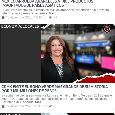
MÉXICO APRUEBA ARANCELES A 1,463 PRODUCTOS
IMPORTADOS DE PAÍSES ASIÁTICOS
El Gobierno federal ha insistido en que los aranceles responden a un proyecto
interno y no a presiones externas.
Más
10 diciembre, 2025
10:10 pm
91
ECONOMÍA
,
LOCALES
CDMX EMITE EL BONO VERDE MÁS GRANDE DE SU HISTORIA
POR 3 MIL MILLONES DE PESOS
a capital fue pionera en América Latina al emitir un Bono Verde en 2016 y que el
instrumento actual está alineado al 100% con la taxonomía sostenible de la
Secretaría de Hacienda.
Más
09 diciembre, 2025
12:45 pm
60
ECONOMÍA