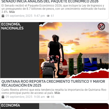
SENADO INICIA ANÁLISIS DEL PAQUETE ECONÓMICO 2026
El Senado recibió el Paquete Económico 2026, que incluye la Ley de Ingresos y
un presupuesto de 8.7 billones de pesos, con un crecimiento estimado de hasta
2.8%.
Más
09 septiembre, 2025
9:47 pm
61
ECONOMÍA
,
NACIONALES
QUINTANA ROO REPORTA CRECIMIENTO TURÍSTICO Y MAYOR
RECAUDACIÓN EN 2025
Cueto Riestra afirmó que esta tendencia resalta la importancia de Quintana Roo
como principal punto de acceso al país.
Más
09 septiembre, 2025
9:08 am
66
ECONOMÍA