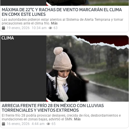
MÁXIMA DE 22°C Y RACHAS DE VIENTO MARCARÁN EL CLIMA
EN CDMX ESTE LUNES
Las autoridades pidieron estar atentos al Sistema de Alerta Temprana y tomar
precauciones ante el clima frío.
Más
19 enero, 2026
10:34 am
63
CLIMA
ARRECIA FRENTE FRÍO 28 EN MÉXICO CON LLUVIAS
TORRENCIALES Y VIENTOS EXTREMOS
El frente frío 28 podría provocar deslaves, crecida de ríos, desbordamientos e
inundaciones en zonas bajas, advirtió el SMN.
Más
16 enero, 2026
4:44 am
65