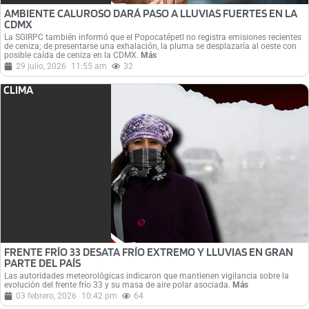
AMBIENTE CALUROSO DARÁ PASO A LLUVIAS FUERTES EN LA
CDMX
La SGIRPC también informó que el Popocatépetl no registra emisiones recientes
de ceniza; de presentarse una exhalación, la pluma se desplazaría al oeste con
posible caída de ceniza en la CDMX.
Más
29 julio, 2026
11:55 am
32
CLIMA
FRENTE FRÍO 33 DESATA FRÍO EXTREMO Y LLUVIAS EN GRAN
PARTE DEL PAÍS
Las autoridades meteorológicas indicaron que mantienen vigilancia sobre la
evolución del frente frío 33 y su masa de aire polar asociada.
Más
03 febrero, 2026
10:42 pm
64