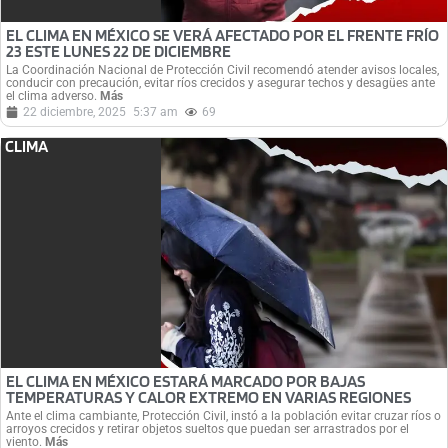
EL CLIMA EN MÉXICO SE VERÁ AFECTADO POR EL FRENTE FRÍO
23 ESTE LUNES 22 DE DICIEMBRE
La Coordinación Nacional de Protección Civil recomendó atender avisos locales,
conducir con precaución, evitar ríos crecidos y asegurar techos y desagües ante
el clima adverso.
Más
22 diciembre, 2025
5:37 am
69
CLIMA
EL CLIMA EN MÉXICO ESTARÁ MARCADO POR BAJAS
TEMPERATURAS Y CALOR EXTREMO EN VARIAS REGIONES
Ante el clima cambiante, Protección Civil, instó a la población evitar cruzar ríos o
arroyos crecidos y retirar objetos sueltos que puedan ser arrastrados por el
viento.
Más