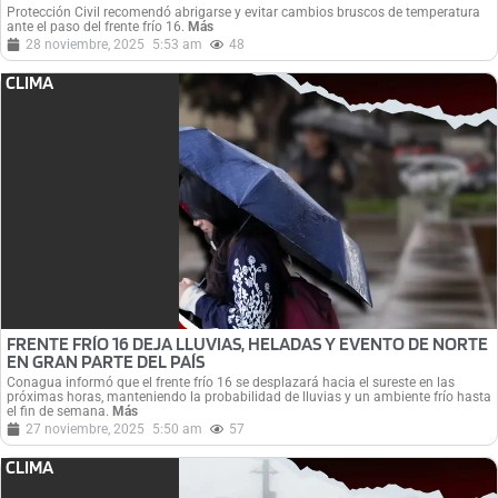
Protección Civil recomendó abrigarse y evitar cambios bruscos de temperatura
ante el paso del frente frío 16.
Más
28 noviembre, 2025
5:53 am
48
CLIMA
FRENTE FRÍO 16 DEJA LLUVIAS, HELADAS Y EVENTO DE NORTE
EN GRAN PARTE DEL PAÍS
Conagua informó que el frente frío 16 se desplazará hacia el sureste en las
próximas horas, manteniendo la probabilidad de lluvias y un ambiente frío hasta
el fin de semana.
Más
27 noviembre, 2025
5:50 am
57
CLIMA