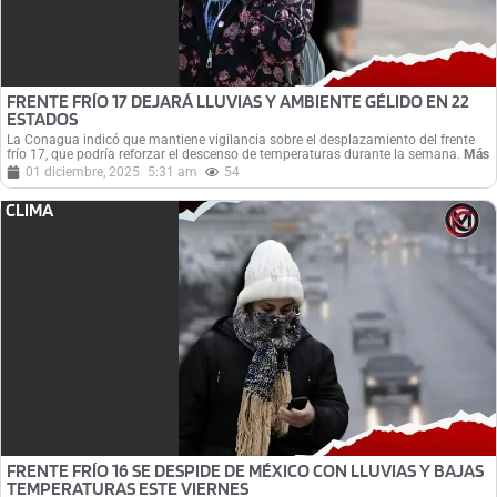
FRENTE FRÍO 17 DEJARÁ LLUVIAS Y AMBIENTE GÉLIDO EN 22
ESTADOS
La Conagua indicó que mantiene vigilancia sobre el desplazamiento del frente
frío 17, que podría reforzar el descenso de temperaturas durante la semana.
Más
01 diciembre, 2025
5:31 am
54
CLIMA
FRENTE FRÍO 16 SE DESPIDE DE MÉXICO CON LLUVIAS Y BAJAS
TEMPERATURAS ESTE VIERNES