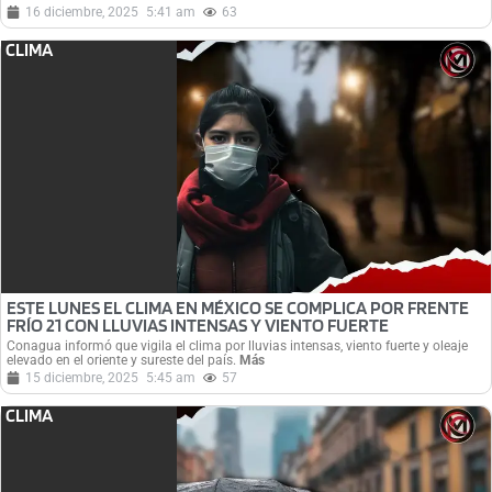
16 diciembre, 2025
5:41 am
63
CLIMA
ESTE LUNES EL CLIMA EN MÉXICO SE COMPLICA POR FRENTE
FRÍO 21 CON LLUVIAS INTENSAS Y VIENTO FUERTE
Conagua informó que vigila el clima por lluvias intensas, viento fuerte y oleaje
elevado en el oriente y sureste del país.
Más
15 diciembre, 2025
5:45 am
57
CLIMA