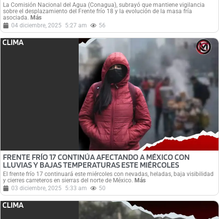
La Comisión Nacional del Agua (Conagua), subrayó que mantiene vigilancia
sobre el desplazamiento del Frente frío 18 y la evolución de la masa fría
asociada.
Más
04 diciembre, 2025
5:27 am
56
CLIMA
FRENTE FRÍO 17 CONTINÚA AFECTANDO A MÉXICO CON
LLUVIAS Y BAJAS TEMPERATURAS ESTE MIÉRCOLES
El frente frío 17 continuará este miércoles con nevadas, heladas, baja visibilidad
y cierres carreteros en sierras del norte de México.
Más
03 diciembre, 2025
5:33 am
50
CLIMA