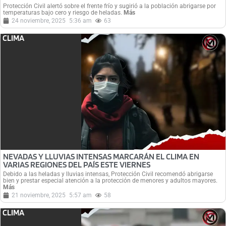
Protección Civil alertó sobre el frente frío y sugirió a la población abrigarse por
temperaturas bajo cero y riesgo de heladas.
Más
24 noviembre, 2025
5:36 am
63
CLIMA
NEVADAS Y LLUVIAS INTENSAS MARCARÁN EL CLIMA EN
VARIAS REGIONES DEL PAÍS ESTE VIERNES
Debido a las heladas y lluvias intensas, Protección Civil recomendó abrigarse
bien y prestar especial atención a la protección de menores y adultos mayores.
Más
21 noviembre, 2025
5:57 am
58
CLIMA