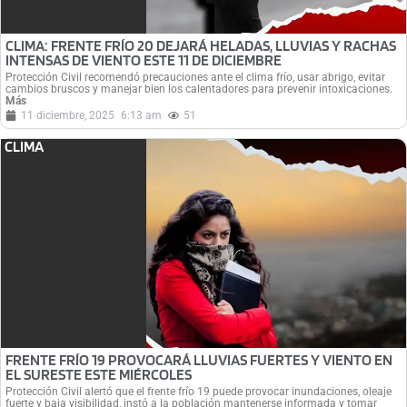
CLIMA: FRENTE FRÍO 20 DEJARÁ HELADAS, LLUVIAS Y RACHAS
INTENSAS DE VIENTO ESTE 11 DE DICIEMBRE
Protección Civil recomendó precauciones ante el clima frío, usar abrigo, evitar
cambios bruscos y manejar bien los calentadores para prevenir intoxicaciones.
Más
11 diciembre, 2025
6:13 am
51
CLIMA
FRENTE FRÍO 19 PROVOCARÁ LLUVIAS FUERTES Y VIENTO EN
EL SURESTE ESTE MIÉRCOLES
Protección Civil alertó que el frente frío 19 puede provocar inundaciones, oleaje
fuerte y baja visibilidad, instó a la población mantenerse informada y tomar