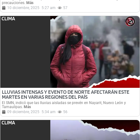
precauciones.
Más
10 diciembre, 2025
5:27 am
57
CLIMA
LLUVIAS INTENSAS Y EVENTO DE NORTE AFECTARÁN ESTE
MARTES EN VARIAS REGIONES DEL PAÍS
El SMN, indicó que las lluvias aisladas se prevén en Nayarit, Nuevo León y
Tamaulipas.
Más
09 diciembre, 2025
5:34 am
56
CLIMA