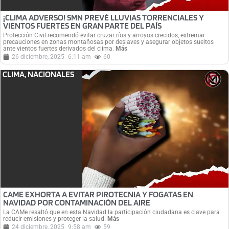
¡CLIMA ADVERSO! SMN PREVÉ LLUVIAS TORRENCIALES Y
VIENTOS FUERTES EN GRAN PARTE DEL PAÍS
Protección Civil recomendó evitar cruzar ríos y arroyos crecidos, extremar
precauciones en zonas montañosas por deslaves y asegurar objetos sueltos
ante vientos fuertes derivados del clima.
Más
26 diciembre, 2025
6:11 am
60
CLIMA
,
NACIONALES
CAME EXHORTA A EVITAR PIROTECNIA Y FOGATAS EN
NAVIDAD POR CONTAMINACIÓN DEL AIRE
La CAMe resaltó que en esta Navidad la participación ciudadana es clave para
reducir emisiones y proteger la salud.
Más
24 diciembre, 2025
9:58 am
59