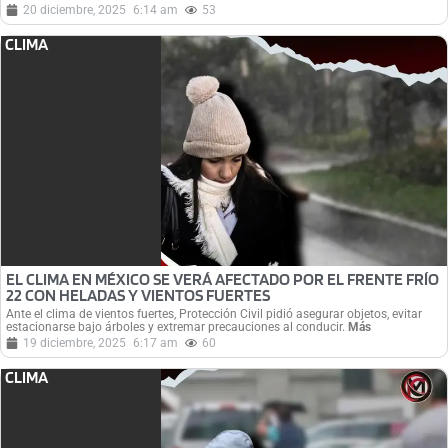
20 diciembre, 2025
6:14 am
53
CLIMA
EL CLIMA EN MÉXICO SE VERÁ AFECTADO POR EL FRENTE FRÍO
22 CON HELADAS Y VIENTOS FUERTES
Ante el clima de vientos fuertes, Protección Civil pidió asegurar objetos, evitar
estacionarse bajo árboles y extremar precauciones al conducir.
Más
19 diciembre, 2025
6:17 am
60
CLIMA