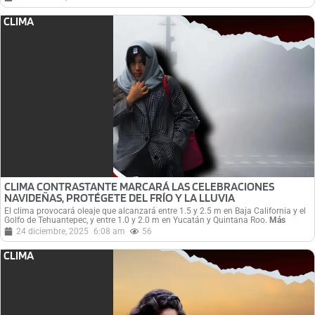
CLIMA
CLIMA CONTRASTANTE MARCARÁ LAS CELEBRACIONES
NAVIDEÑAS, PROTÉGETE DEL FRÍO Y LA LLUVIA
El clima provocará oleaje que alcanzará entre 1.5 y 2.5 m en Baja California y el
Golfo de Tehuantepec, y entre 1.0 y 2.0 m en Yucatán y Quintana Roo.
Más
24 diciembre, 2025
6:08 am
56
CLIMA