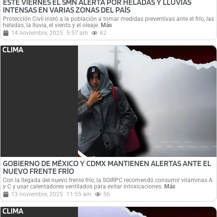
ESTE VIERNES EL SMN ALERTA POR HELADAS Y LLUVIAS
INTENSAS EN VARIAS ZONAS DEL PAÍS
Protección Civil instó a la población a tomar medidas preventivas ante el frío, las
heladas, la lluvia, el viento y el oleaje.
Más
14 noviembre, 2025
5:57 am
62
CLIMA
GOBIERNO DE MÉXICO Y CDMX MANTIENEN ALERTAS ANTE EL
NUEVO FRENTE FRÍO
Con la llegada del nuevo frente frío, la SGIRPC recomendó consumir vitaminas A
y C y usar calentadores ventilados para evitar intoxicaciones.
Más
13 noviembre, 2025
11:55 am
56
CLIMA