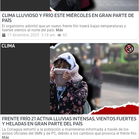
CLIMA LLUVIOSO Y FRÍO ESTE MIÉRCOLES EN GRAN PARTE DE
PAÍS
El organismo advirtió que un nuevo frente frío traerá bajas temperaturas y
fuertes vientos al norte del país.
Más
17 diciembre, 2025
5:18 am
60
CLIMA
FRENTE FRÍO 21 ACTIVA LLUVIAS INTENSAS, VIENTOS FUERTES
Y HELADAS EN GRAN PARTE DEL PAÍS
La Conagua exhortó a la población a mantenerse informada a través de los
avisos oficiales del SMN y de PC, debido a los cambios que provoca el frente frío.
Más