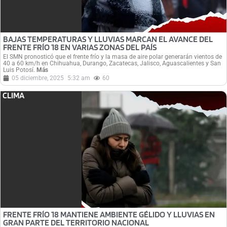
BAJAS TEMPERATURAS Y LLUVIAS MARCAN EL AVANCE DEL
FRENTE FRÍO 18 EN VARIAS ZONAS DEL PAÍS
El SMN pronosticó que el frente frío y la masa de aire polar generarán vientos de
40 a 60 km/h en Chihuahua, Durango, Zacatecas, Jalisco, Aguascalientes y San
Luis Potosí.
Más
05 diciembre, 2025
5:32 am
60
CLIMA
FRENTE FRÍO 18 MANTIENE AMBIENTE GÉLIDO Y LLUVIAS EN
GRAN PARTE DEL TERRITORIO NACIONAL