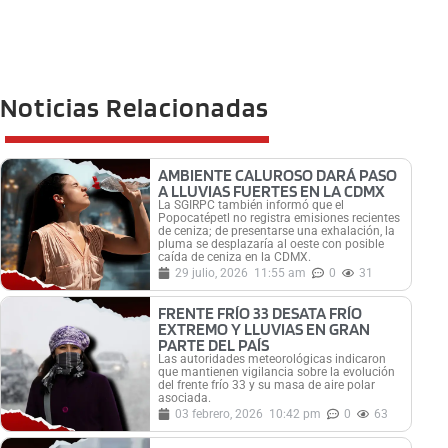
Noticias Relacionadas
AMBIENTE CALUROSO DARÁ PASO
A LLUVIAS FUERTES EN LA CDMX
La SGIRPC también informó que el
Popocatépetl no registra emisiones recientes
de ceniza; de presentarse una exhalación, la
pluma se desplazaría al oeste con posible
caída de ceniza en la CDMX.
29 julio, 2026
11:55 am
0
31
FRENTE FRÍO 33 DESATA FRÍO
EXTREMO Y LLUVIAS EN GRAN
PARTE DEL PAÍS
Las autoridades meteorológicas indicaron
que mantienen vigilancia sobre la evolución
del frente frío 33 y su masa de aire polar
asociada.
03 febrero, 2026
10:42 pm
0
63