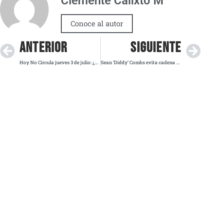
Clemente Calixto M
Conoce al autor
ANTERIOR
SIGUIENTE
Hoy No Circula jueves 3 de julio: ¿Qué autos no circulan en CDMX y Edomex?
Sean ‘Diddy’ Combs evita cadena perpetua tras veredicto federal en Nueva York