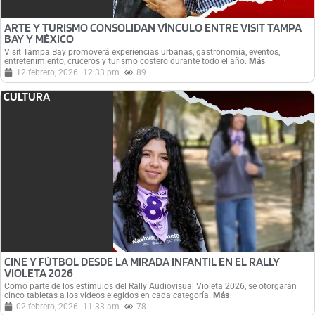
ARTE Y TURISMO CONSOLIDAN VÍNCULO ENTRE VISIT TAMPA
BAY Y MÉXICO
Visit Tampa Bay promoverá experiencias urbanas, gastronomía, eventos,
entretenimiento, cruceros y turismo costero durante todo el año.
Más
12 febrero, 2026
12:33 pm
89
CULTURA
CINE Y FÚTBOL DESDE LA MIRADA INFANTIL EN EL RALLY
VIOLETA 2026
Como parte de los estímulos del Rally Audiovisual Violeta 2026, se otorgarán
cinco tabletas a los videos elegidos en cada categoría.
Más
02 febrero, 2026
11:33 am
78