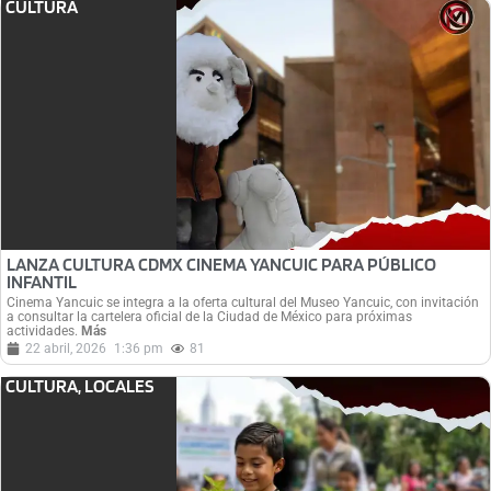
CULTURA
LANZA CULTURA CDMX CINEMA YANCUIC PARA PÚBLICO
INFANTIL
Cinema Yancuic se integra a la oferta cultural del Museo Yancuic, con invitación
a consultar la cartelera oficial de la Ciudad de México para próximas
actividades.
Más
22 abril, 2026
1:36 pm
81
CULTURA
,
LOCALES