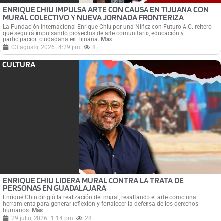
ENRIQUE CHIU IMPULSA ARTE CON CAUSA EN TIJUANA CON
MURAL COLECTIVO Y NUEVA JORNADA FRONTERIZA
La Fundación Internacional Enrique Chiu por una Niñez con Futuro A.C. reiteró
que seguirá impulsando proyectos de arte comunitario, educación y
participación ciudadana en Tijuana.
Más
03 agosto, 2026
4:29 pm
8
CULTURA
ENRIQUE CHIU LIDERA MURAL CONTRA LA TRATA DE
PERSONAS EN GUADALAJARA
Enrique Chiu dirigió la realización del mural, resaltando el arte como una
herramienta para generar reflexión y fortalecer la defensa de los derechos
humanos.
Más
29 julio, 2026
1:14 pm
28