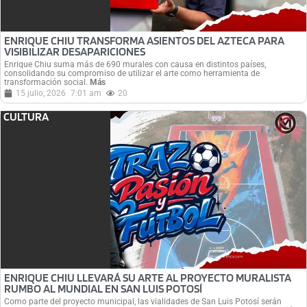
ENRIQUE CHIU TRANSFORMA ASIENTOS DEL AZTECA PARA
VISIBILIZAR DESAPARICIONES
Enrique Chiu suma más de 690 murales con causa en distintos países,
consolidando su compromiso de utilizar el arte como herramienta de
transformación social.
Más
15 julio, 2026
7:01 am
20
CULTURA
ENRIQUE CHIU LLEVARÁ SU ARTE AL PROYECTO MURALISTA
RUMBO AL MUNDIAL EN SAN LUIS POTOSÍ
Como parte del proyecto municipal, las vialidades de San Luis Potosí serán