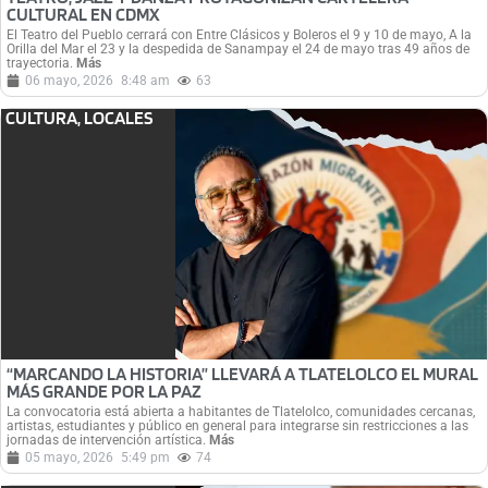
CULTURAL EN CDMX
El Teatro del Pueblo cerrará con Entre Clásicos y Boleros el 9 y 10 de mayo, A la
Orilla del Mar el 23 y la despedida de Sanampay el 24 de mayo tras 49 años de
trayectoria.
Más
06 mayo, 2026
8:48 am
63
CULTURA
,
LOCALES
“MARCANDO LA HISTORIA” LLEVARÁ A TLATELOLCO EL MURAL
MÁS GRANDE POR LA PAZ
La convocatoria está abierta a habitantes de Tlatelolco, comunidades cercanas,
artistas, estudiantes y público en general para integrarse sin restricciones a las
jornadas de intervención artística.
Más
05 mayo, 2026
5:49 pm
74