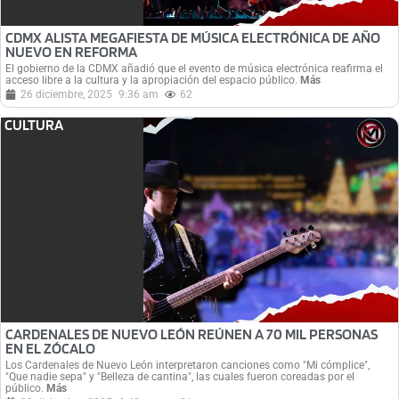
CDMX ALISTA MEGAFIESTA DE MÚSICA ELECTRÓNICA DE AÑO
NUEVO EN REFORMA
El gobierno de la CDMX añadió que el evento de música electrónica reafirma el
acceso libre a la cultura y la apropiación del espacio público.
Más
26 diciembre, 2025
9:36 am
62
CULTURA
CARDENALES DE NUEVO LEÓN REÚNEN A 70 MIL PERSONAS
EN EL ZÓCALO
Los Cardenales de Nuevo León interpretaron canciones como "Mi cómplice",
"Que nadie sepa" y "Belleza de cantina", las cuales fueron coreadas por el
público.
Más