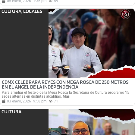
05 enero, 2026
1:36 pm
59
CULTURA
,
LOCALES
CDMX CELEBRARÁ REYES CON MEGA ROSCA DE 250 METROS
EN EL ÁNGEL DE LA INDEPENDENCIA
Para ampliar el festejo de la Mega Rosca la Secretaría de Cultura programó 15
sedes alternas en distintas alcaldías.
Más
03 enero, 2026
9:58 pm
71
CULTURA