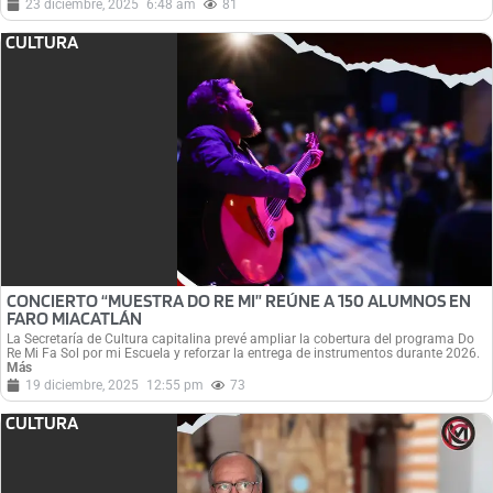
23 diciembre, 2025
6:48 am
81
CULTURA
CONCIERTO “MUESTRA DO RE MI” REÚNE A 150 ALUMNOS EN
FARO MIACATLÁN
La Secretaría de Cultura capitalina prevé ampliar la cobertura del programa Do
Re Mi Fa Sol por mi Escuela y reforzar la entrega de instrumentos durante 2026.
Más
19 diciembre, 2025
12:55 pm
73
CULTURA