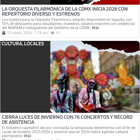
LA ORQUESTA FILARMÓNICA DE LA CDMX INICIA 2026 CON
REPERTORIO DIVERSO Y ESTRENOS
Los boletos para la Orquesta Filarmónica estarán disponibles en taquilla, con
50% de descuento para estudiantes, maestros, adultos mayores con credencial
del INAPAM y trabajadores del Gobierno de la CDMX.
Más
15 enero, 2026
1:18 pm
93
CULTURA
,
LOCALES
CIERRA LUCES DE INVIERNO CON 76 CONCIERTOS Y RÉCORD
DE ASISTENCIA
El Gobierno capitalino dio por concluida la temporada decembrina con el fin de
Luces de Invierno 2025-2026 y anunció que en 2026 habrá agenda cultural
permanente.
Más