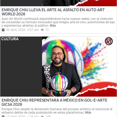
ENRIQUE CHIU LLEVA EL ARTE AL ASFALTO EN AUTO ART
WORLD 2026
Auto Art World continuará expandiéndose hacia nuevas sedes, con la intención
de consolidar su formato innovador que integra arte en vivo, automóviles de lujo
y experiencias abiertas al público.
Más
20 abril, 2026
9:07 am
72
CULTURA
ENRIQUE CHIU REPRESENTARÁ A MÉXICO EN GOL-E-ARTE
GICSA 2026
Enrique Chiu resaltó la dimensión humana del proceso artístico al reconocer el
esfuerzo detrás de cada postulación en estas plataformas.
Más
15 abril, 2026
1:26 pm
148