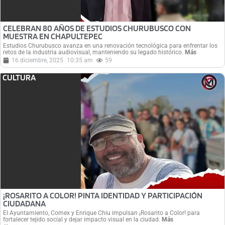
CELEBRAN 80 AÑOS DE ESTUDIOS CHURUBUSCO CON
MUESTRA EN CHAPULTEPEC
Estudios Churubusco avanza en una renovación tecnológica para enfrentar los
retos de la industria audiovisual, manteniendo su legado histórico.
Más
16 diciembre, 2025
10:35 am
59
CULTURA
¡ROSARITO A COLOR! PINTA IDENTIDAD Y PARTICIPACIÓN
CIUDADANA
El Ayuntamiento, Comex y Enrique Chiu impulsan ¡Rosarito a Color! para
fortalecer tejido social y dejar impacto visual en la ciudad.
Más