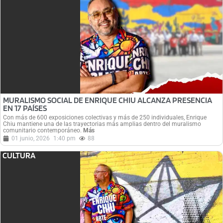
MURALISMO SOCIAL DE ENRIQUE CHIU ALCANZA PRESENCIA
EN 17 PAÍSES
Con más de 600 exposiciones colectivas y más de 250 individuales, Enrique
Chiu mantiene una de las trayectorias más amplias dentro del muralismo
comunitario contemporáneo.
Más
01 junio, 2026
1:40 pm
88
CULTURA