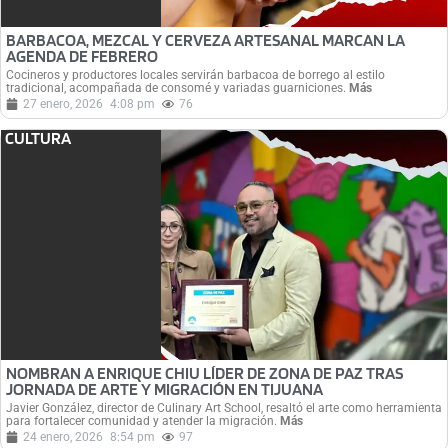
BARBACOA, MEZCAL Y CERVEZA ARTESANAL MARCAN LA
AGENDA DE FEBRERO
Cocineros y productores locales servirán barbacoa de borrego al estilo
tradicional, acompañada de consomé y variadas guarniciones.
Más
27 enero, 2026
4:08 pm
76
CULTURA
NOMBRAN A ENRIQUE CHIU LÍDER DE ZONA DE PAZ TRAS
JORNADA DE ARTE Y MIGRACIÓN EN TIJUANA
Javier González, director de Culinary Art School, resaltó el arte como herramienta
para fortalecer comunidad y atender la migración.
Más
24 enero, 2026
8:54 pm
97