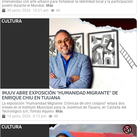
intervenidas con arte urbano para fortalecer la identidad local y la participación
juvenil durante el Mundial.
Más
30 junio, 2026
10:21 am
46
CULTURA
IMJUV ABRE EXPOSICIÓN “HUMANIDAD MIGRANTE” DE
ENRIQUE CHIU EN TIJUANA
La exposición "Humanidad Migrante: Crónicas de otro colapso" estará dos
meses en el Instituto Municipal para la Juventud de Tijuana, en Calzada del
Tecnológico s/n, Tomás Aquino.
Más
16 junio, 2026
4:13 pm
48
CULTURA