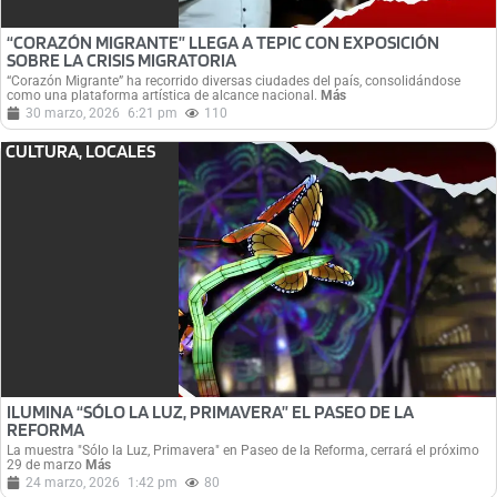
“CORAZÓN MIGRANTE” LLEGA A TEPIC CON EXPOSICIÓN
SOBRE LA CRISIS MIGRATORIA
“Corazón Migrante” ha recorrido diversas ciudades del país, consolidándose
como una plataforma artística de alcance nacional.
Más
30 marzo, 2026
6:21 pm
110
CULTURA
,
LOCALES
ILUMINA “SÓLO LA LUZ, PRIMAVERA” EL PASEO DE LA
REFORMA
La muestra "Sólo la Luz, Primavera" en Paseo de la Reforma, cerrará el próximo
29 de marzo
Más
24 marzo, 2026
1:42 pm
80