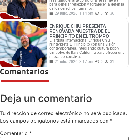
resaltando el arte como una herramienta
para generar reflexión y fortalecer la defensa
de los derechos humanos.
29 julio, 2026
1:14 pm
0
36
ENRIQUE CHIU PRESENTA
RENOVADA MUESTRA DE EL
PRINCIPITO EN EL TROMPO
El artista internacional Enrique Chiu
reinterpreta El Principito con una visión
contemporánea, integrando cultura pop y
símbolos de Baja California para ofrecer una
nueva perspectiva.
21 julio, 2026
3:17 pm
0
31
Comentarios
Deja un comentario
Tu dirección de correo electrónico no será publicada.
Los campos obligatorios están marcados con
*
Comentario
*