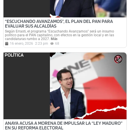
“ESCUCHANDO AVANZAMOS”, EL PLAN DEL PAN PARA
EVALUAR SUS ALCALDÍAS
Según Errasti, el programa "Escuchando Avanzamos" será un insumo
político para el PAN capitalino, con efectos en la gestión local y en las
candidaturas rumbo a 2027.
Más
16 enero, 2026
2:23 pm
68
POLÍTICA
ANAYA ACUSA A MORENA DE IMPULSAR LA “LEY MADURO”
EN SU REFORMA ELECTORAL