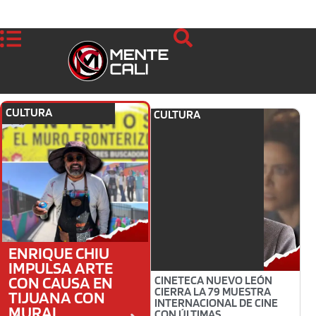
CULTURA
LOCALES
,
POLÍTICA
P
CULTURA
ENRIQUE CHIU
AMPLÍAN ZONA
IMPULSA ARTE
METROPOLITANA
CON CAUSA EN
DEL VALLE DE
CINETECA NUEVO LEÓN
CIERRA LA 79 MUESTRA
TIJUANA CON
MÉXICO A 84
INTERNACIONAL DE CINE
MURAL
MUNICIPIOS Y
CON ÚLTIMAS