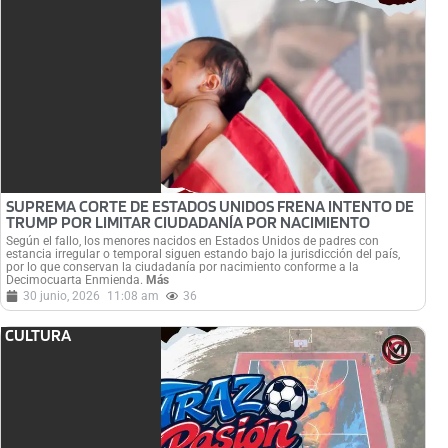
SUPREMA CORTE DE ESTADOS UNIDOS FRENA INTENTO DE
TRUMP POR LIMITAR CIUDADANÍA POR NACIMIENTO
Según el fallo, los menores nacidos en Estados Unidos de padres con
estancia irregular o temporal siguen estando bajo la jurisdicción del país,
por lo que conservan la ciudadanía por nacimiento conforme a la
Decimocuarta Enmienda.
Más
30 junio, 2026
11:08 am
36
CULTURA