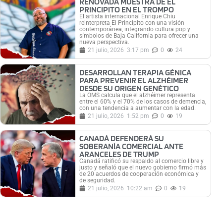
RENOVADA MUESTRA DE EL
PRINCIPITO EN EL TROMPO
El artista internacional Enrique Chiu
reinterpreta El Principito con una visión
contemporánea, integrando cultura pop y
símbolos de Baja California para ofrecer una
nueva perspectiva.
21 julio, 2026
3:17 pm
0
24
DESARROLLAN TERAPIA GÉNICA
PARA PREVENIR EL ALZHÉIMER
DESDE SU ORIGEN GENÉTICO
La OMS calcula que el alzhéimer representa
entre el 60% y el 70% de los casos de demencia,
con una tendencia a aumentar con la edad.
21 julio, 2026
1:52 pm
0
19
CANADÁ DEFENDERÁ SU
SOBERANÍA COMERCIAL ANTE
ARANCELES DE TRUMP
Canadá ratificó su respaldo al comercio libre y
justo y señaló que el nuevo gobierno firmó más
de 20 acuerdos de cooperación económica y
de seguridad.
21 julio, 2026
10:22 am
0
19