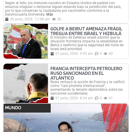
Según el fallo, los menores nacidos en Estados Unidos de padres con
estancia irregular o temporal siguen estando bajo la jurisdicción del país,
por lo que conservan la ciudadanía por nacimiento conforme a la
Decimocuarta Enmienda.
Más
30 junio, 2026
11:08 am
36
GOLPE A BEIRUT AMENAZA FRÁGIL
TREGUA ENTRE ISRAEL Y HIZBULÁ
El ministro de Defensa israelí advirtió que la
situación fronteriza impacta la estabilidad en
Beirut y reafirmó que la seguridad del norte de
Israel será prioridad.
01 junio, 2026
9:55 am
0
69
FRANCIA INTERCEPTA PETROLERO
RUSO SANCIONADO EN EL
ATLÁNTICO
Rusia rechazó la acción de Francia y la calificó
como “casi piratería internacional”,
aumentando la tensión diplomática sobre las
sanciones occidentales.
01 junio, 2026
8:24 am
0
61
MUNDO