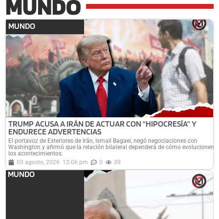
MUNDO
MUNDO
TRUMP ACUSA A IRÁN DE ACTUAR CON “HIPOCRESÍA” Y
ENDURECE ADVERTENCIAS
El portavoz de Exteriores de Irán, Ismail Bagaei, negó negociaciones con
Washington y afirmó que la relación bilateral dependerá de cómo evolucionen
los acontecimientos.
03 agosto, 2026
12:06 pm
0
39
MUNDO