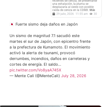
recientes de ceniza; de presentarse
una exhalación, la pluma se
desplazaría al oeste con posible
caída de ceniza en la CDMX.
Más
29 julio, 2026
11:55 am
30
🇯🇵 Fuerte sismo deja daños en Japón
Un sismo de magnitud 7.1 sacudió este
martes el sur de Japón, con epicentro frente
a la prefectura de Kumamoto. El movimiento
activó la alerta de tsunami, provocó
derrumbes, incendios, daños en carreteras y
cortes de energía. El saldo…
pic.twitter.com/Vo8yaA745X
— Mente Cali (@MenteCali)
July 28, 2026