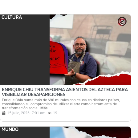
CULTURA
ENRIQUE CHIU TRANSFORMA ASIENTOS DEL AZTECA PARA
VISIBILIZAR DESAPARICIONES
Enrique Chiu suma más de 690 murales con causa en distintos países,
consolidando su compromiso de utilizar el arte como herramienta de
transformación social.
Más
15 julio, 2026
7:01 am
19
MUNDO