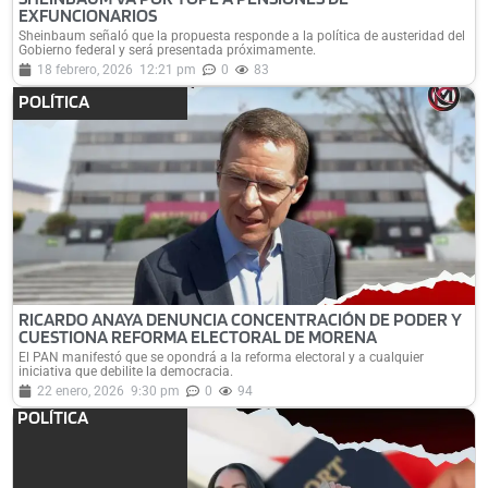
EXFUNCIONARIOS
Sheinbaum señaló que la propuesta responde a la política de austeridad del
Gobierno federal y será presentada próximamente.
18 febrero, 2026
12:21 pm
0
83
POLÍTICA
RICARDO ANAYA DENUNCIA CONCENTRACIÓN DE PODER Y
CUESTIONA REFORMA ELECTORAL DE MORENA
El PAN manifestó que se opondrá a la reforma electoral y a cualquier
iniciativa que debilite la democracia.
22 enero, 2026
9:30 pm
0
94
POLÍTICA