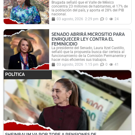
Brugada señaló que el Valle de México
concentra 23 millones de habitantes, el 17% de
la población del país, y aporta el 28% del PIB
nacional.
03 agosto, 2026
2:29 pm
0
24
SENADO ABRIRÁ MICROSITIO PARA
ENRIQUECER LEY CONTRA EL
FEMINICIDIO
La presidente del Senado, Laura Itzel Castillo,
señaló que la propuesta busca dar certeza al
funcionamiento de la Comisión Permanente y
hacer más eficientes sus trabajos.
03 agosto, 2026
1:15 pm
0
41
POLÍTICA
SHEINBAUM VA POR TOPE A PENSIONES DE