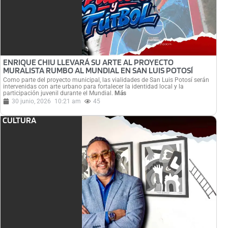
ENRIQUE CHIU LLEVARÁ SU ARTE AL PROYECTO
MURALISTA RUMBO AL MUNDIAL EN SAN LUIS POTOSÍ
Como parte del proyecto municipal, las vialidades de San Luis Potosí serán
intervenidas con arte urbano para fortalecer la identidad local y la
participación juvenil durante el Mundial.
Más
30 junio, 2026
10:21 am
45
CULTURA