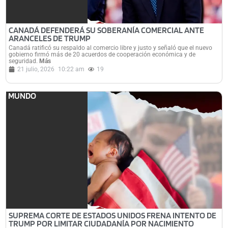
CANADÁ DEFENDERÁ SU SOBERANÍA COMERCIAL ANTE
ARANCELES DE TRUMP
Canadá ratificó su respaldo al comercio libre y justo y señaló que el nuevo
gobierno firmó más de 20 acuerdos de cooperación económica y de
seguridad.
Más
21 julio, 2026
10:22 am
19
MUNDO
SUPREMA CORTE DE ESTADOS UNIDOS FRENA INTENTO DE
TRUMP POR LIMITAR CIUDADANÍA POR NACIMIENTO