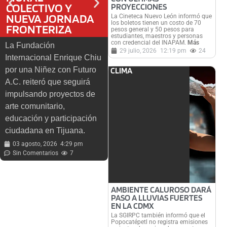
COLECTIVO Y
ALCALDÍAS
PROYECCIONES
L
NUEVA JORNADA
La Cineteca Nuevo León informó que
los boletos tienen un costo de 70
Brugada señaló que el
L
FRONTERIZA
pesos general y 50 pesos para
Valle de México concentra
estudiantes, maestros y personas
q
con credencial del INAPAM.
Más
La Fundación
23 millones de habitantes,
d
29 julio, 2026
12:19 pm
24
Internacional Enrique Chiu
el 17% de la población del
f
por una Niñez con Futuro
CLIMA
país, y aporta el 28% del
C
A.C. reiteró que seguirá
PIB nacional.
h
impulsando proyectos de
t
03 agosto, 2026
2:29 pm
arte comunitario,
Sin Comentarios
24
educación y participación
ciudadana en Tijuana.
03 agosto, 2026
4:29 pm
Sin Comentarios
7
AMBIENTE CALUROSO DARÁ
PASO A LLUVIAS FUERTES
EN LA CDMX
La SGIRPC también informó que el
Popocatépetl no registra emisiones