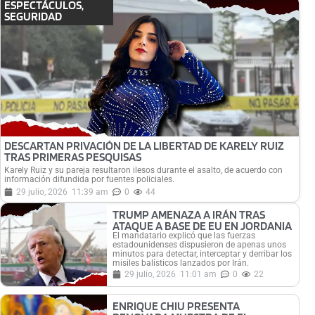
ESPECTÁCULOS
,
SEGURIDAD
DESCARTAN PRIVACIÓN DE LA LIBERTAD DE KARELY RUIZ
TRAS PRIMERAS PESQUISAS
Karely Ruiz y su pareja resultaron ilesos durante el asalto, de acuerdo con
información difundida por fuentes policiales.
29 julio, 2026
11:39 am
0
44
TRUMP AMENAZA A IRÁN TRAS
ATAQUE A BASE DE EU EN JORDANIA
El mandatario explicó que las fuerzas
estadounidenses dispusieron de apenas unos
minutos para detectar, interceptar y derribar los
misiles balísticos lanzados por Irán.
29 julio, 2026
11:01 am
0
22
ENRIQUE CHIU PRESENTA