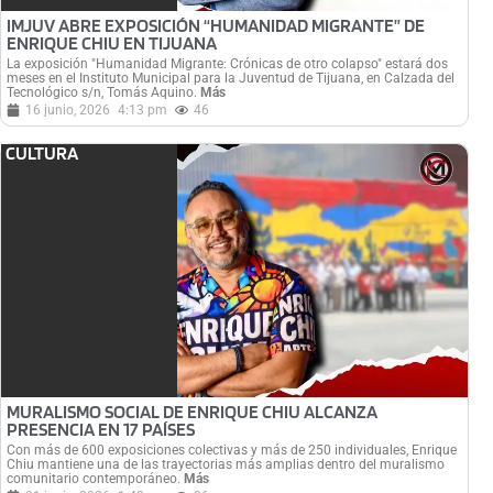
IMJUV ABRE EXPOSICIÓN “HUMANIDAD MIGRANTE” DE
ENRIQUE CHIU EN TIJUANA
La exposición "Humanidad Migrante: Crónicas de otro colapso" estará dos
meses en el Instituto Municipal para la Juventud de Tijuana, en Calzada del
Tecnológico s/n, Tomás Aquino.
Más
16 junio, 2026
4:13 pm
46
CULTURA
MURALISMO SOCIAL DE ENRIQUE CHIU ALCANZA
PRESENCIA EN 17 PAÍSES
Con más de 600 exposiciones colectivas y más de 250 individuales, Enrique
Chiu mantiene una de las trayectorias más amplias dentro del muralismo
comunitario contemporáneo.
Más