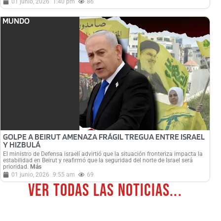
01 junio, 2026
1:40 pm
86
MUNDO
GOLPE A BEIRUT AMENAZA FRÁGIL TREGUA ENTRE ISRAEL
Y HIZBULÁ
El ministro de Defensa israelí advirtió que la situación fronteriza impacta la
estabilidad en Beirut y reafirmó que la seguridad del norte de Israel será
prioridad.
Más
01 junio, 2026
9:55 am
69
Ver todas las noticias...