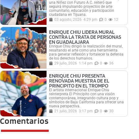
una Niñez con Futuro A.C. reiteró que
seguirá impulsando proyectos de arte
comunitario, educación y participación
ciudadana en Tijuana.
03 agosto, 2026
4:29 pm
0
12
ENRIQUE CHIU LIDERA MURAL
CONTRA LA TRATA DE PERSONAS
EN GUADALAJARA
Enrique Chiu dirigió la realización del mural,
resaltando el arte como una herramienta
para generar reflexión y fortalecer la defensa
de los derechos humanos.
29 julio, 2026
1:14 pm
0
36
ENRIQUE CHIU PRESENTA
RENOVADA MUESTRA DE EL
PRINCIPITO EN EL TROMPO
El artista internacional Enrique Chiu
reinterpreta El Principito con una visión
contemporánea, integrando cultura pop y
símbolos de Baja California para ofrecer una
nueva perspectiva.
21 julio, 2026
3:17 pm
0
30
Comentarios