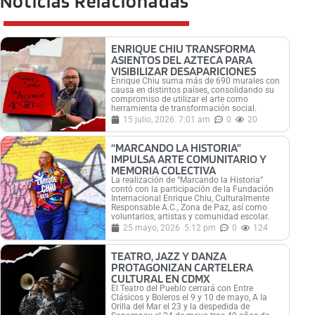
Noticias Relacionadas
ENRIQUE CHIU TRANSFORMA
ASIENTOS DEL AZTECA PARA
VISIBILIZAR DESAPARICIONES
Enrique Chiu suma más de 690 murales con
causa en distintos países, consolidando su
compromiso de utilizar el arte como
herramienta de transformación social.
15 julio, 2026
7:01 am
0
20
“MARCANDO LA HISTORIA”
IMPULSA ARTE COMUNITARIO Y
MEMORIA COLECTIVA
La realización de “Marcando la Historia”
contó con la participación de la Fundación
Internacional Enrique Chiu, Culturalmente
Responsable A.C., Zona de Paz, así como
voluntarios, artistas y comunidad escolar.
25 mayo, 2026
5:12 pm
0
124
TEATRO, JAZZ Y DANZA
PROTAGONIZAN CARTELERA
CULTURAL EN CDMX
El Teatro del Pueblo cerrará con Entre
Clásicos y Boleros el 9 y 10 de mayo, A la
Orilla del Mar el 23 y la despedida de