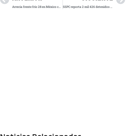
Arrecia frente frío 28 en México con lluvias torrenciales y vientos extremos
SSPC reporta 2 mil 426 detenidos por delitos de alto impacto en Edomex