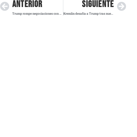
ANTERIOR
SIGUIENTE
Trump rompe negociaciones con Canadá por polémico anuncio con voz de Reagan
Kremlin desafía a Trump tras nuevas sanciones a petroleras rusas