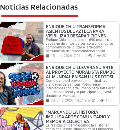
Noticias Relacionadas
ENRIQUE CHIU TRANSFORMA
ASIENTOS DEL AZTECA PARA
VISIBILIZAR DESAPARICIONES
Enrique Chiu suma más de 690 murales con
causa en distintos países, consolidando su
compromiso de utilizar el arte como
herramienta de transformación social.
15 julio, 2026
7:01 am
0
20
ENRIQUE CHIU LLEVARÁ SU ARTE
AL PROYECTO MURALISTA RUMBO
AL MUNDIAL EN SAN LUIS POTOSÍ
Como parte del proyecto municipal, las
vialidades de San Luis Potosí serán
intervenidas con arte urbano para fortalecer
la identidad local y la participación juvenil
durante el Mundial.
30 junio, 2026
10:21 am
0
47
“MARCANDO LA HISTORIA”
IMPULSA ARTE COMUNITARIO Y
MEMORIA COLECTIVA
La realización de “Marcando la Historia”
contó con la participación de la Fundación