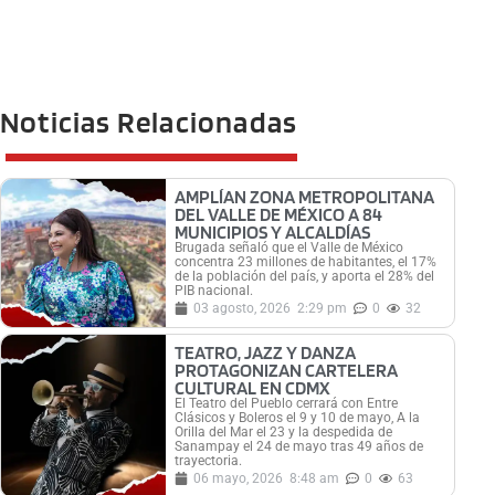
Noticias Relacionadas
AMPLÍAN ZONA METROPOLITANA
DEL VALLE DE MÉXICO A 84
MUNICIPIOS Y ALCALDÍAS
Brugada señaló que el Valle de México
concentra 23 millones de habitantes, el 17%
de la población del país, y aporta el 28% del
PIB nacional.
03 agosto, 2026
2:29 pm
0
32
TEATRO, JAZZ Y DANZA
PROTAGONIZAN CARTELERA
CULTURAL EN CDMX
El Teatro del Pueblo cerrará con Entre
Clásicos y Boleros el 9 y 10 de mayo, A la
Orilla del Mar el 23 y la despedida de
Sanampay el 24 de mayo tras 49 años de
trayectoria.
06 mayo, 2026
8:48 am
0
63