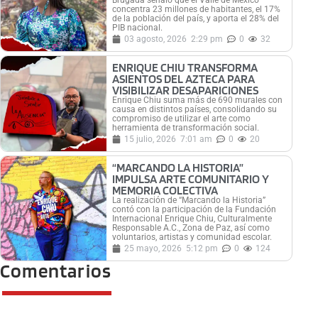
concentra 23 millones de habitantes, el 17%
de la población del país, y aporta el 28% del
PIB nacional.
03 agosto, 2026
2:29 pm
0
32
ENRIQUE CHIU TRANSFORMA
ASIENTOS DEL AZTECA PARA
VISIBILIZAR DESAPARICIONES
Enrique Chiu suma más de 690 murales con
causa en distintos países, consolidando su
compromiso de utilizar el arte como
herramienta de transformación social.
15 julio, 2026
7:01 am
0
20
“MARCANDO LA HISTORIA”
IMPULSA ARTE COMUNITARIO Y
MEMORIA COLECTIVA
La realización de “Marcando la Historia”
contó con la participación de la Fundación
Internacional Enrique Chiu, Culturalmente
Responsable A.C., Zona de Paz, así como
voluntarios, artistas y comunidad escolar.
25 mayo, 2026
5:12 pm
0
124
Comentarios