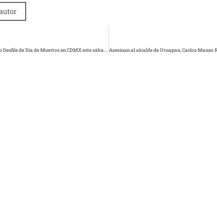
autor
¡Prepárate! Cierres y desvíos por el Gran Desfile de Día de Muertos en CDMX este sábado