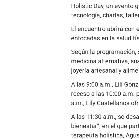
Holistic Day, un evento g
tecnología, charlas, tall
El encuentro abrirá con 
enfocadas en la salud fís
Según la programación, s
medicina alternativa, su
joyería artesanal y alim
A las 9:00 a.m., Lili Gon
receso a las 10:00 a.m. 
a.m., Lily Castellanos 
A las 11:30 a.m., se des
bienestar”, en el que pa
terapeuta holística, Ag