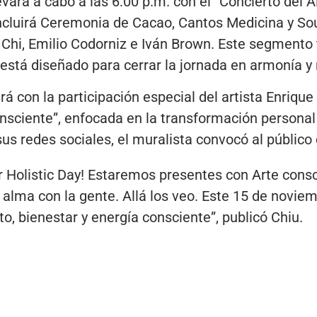
levará a cabo a las 6:00 p.m. con el “Concierto del 
incluirá Ceremonia de Cacao, Cantos Medicina y So
a Chi, Emilio Codorniz e Iván Brown. Este segmento
está diseñado para cerrar la jornada en armonía y r
á con la participación especial del artista Enrique
nsciente”, enfocada en la transformación personal 
 sus redes sociales, el muralista convocó al públic
r Holistic Day! Estaremos presentes con Arte cons
y alma con la gente. Allá los veo. Este 15 de novie
o, bienestar y energía consciente”, publicó Chiu.