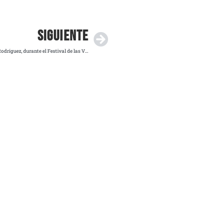
SIGUIENTE
Asesinan al alcalde de Uruapan, Carlos Manzo Rodríguez, durante el Festival de las Velas