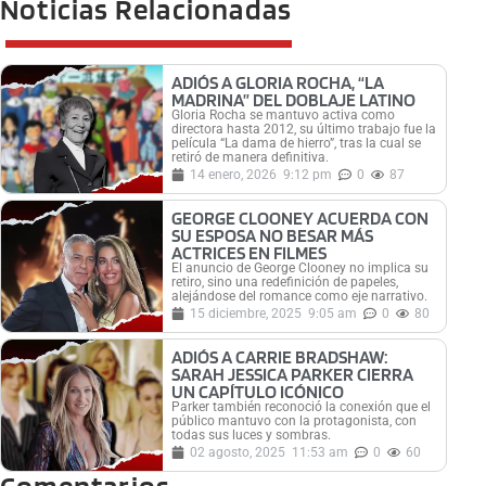
Noticias Relacionadas
ADIÓS A GLORIA ROCHA, “LA
MADRINA” DEL DOBLAJE LATINO
Gloria Rocha se mantuvo activa como
directora hasta 2012, su último trabajo fue la
película “La dama de hierro”, tras la cual se
retiró de manera definitiva.
14 enero, 2026
9:12 pm
0
87
GEORGE CLOONEY ACUERDA CON
SU ESPOSA NO BESAR MÁS
ACTRICES EN FILMES
El anuncio de George Clooney no implica su
retiro, sino una redefinición de papeles,
alejándose del romance como eje narrativo.
15 diciembre, 2025
9:05 am
0
80
ADIÓS A CARRIE BRADSHAW:
SARAH JESSICA PARKER CIERRA
UN CAPÍTULO ICÓNICO
Parker también reconoció la conexión que el
público mantuvo con la protagonista, con
todas sus luces y sombras.
02 agosto, 2025
11:53 am
0
60
Comentarios