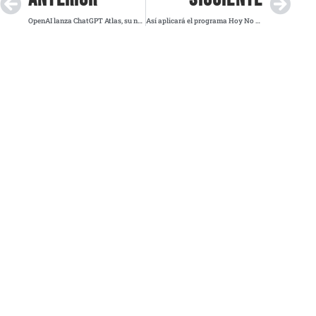
OpenAI lanza ChatGPT Atlas, su navegador con IA integrada que competirá con Google Chrome
Así aplicará el programa Hoy No Circula este miércoles en CDMX, Edomex y el Valle de Toluca