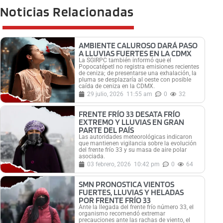
Noticias Relacionadas
AMBIENTE CALUROSO DARÁ PASO
A LLUVIAS FUERTES EN LA CDMX
La SGIRPC también informó que el
Popocatépetl no registra emisiones recientes
de ceniza; de presentarse una exhalación, la
pluma se desplazaría al oeste con posible
caída de ceniza en la CDMX.
29 julio, 2026
11:55 am
0
32
FRENTE FRÍO 33 DESATA FRÍO
EXTREMO Y LLUVIAS EN GRAN
PARTE DEL PAÍS
Las autoridades meteorológicas indicaron
que mantienen vigilancia sobre la evolución
del frente frío 33 y su masa de aire polar
asociada.
03 febrero, 2026
10:42 pm
0
64
SMN PRONOSTICA VIENTOS
FUERTES, LLUVIAS Y HELADAS
POR FRENTE FRÍO 33
Ante la llegada del frente frío número 33, el
organismo recomendó extremar
precauciones ante las rachas de viento, el