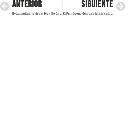
ANTERIOR
SIGUIENTE
Evita multas: revisa el Hoy No Circula para este jueves en el Valle de México
El Pentágono detalla ofensiva aérea y marítima contra Irán: “Fue como el Super Bowl militar”