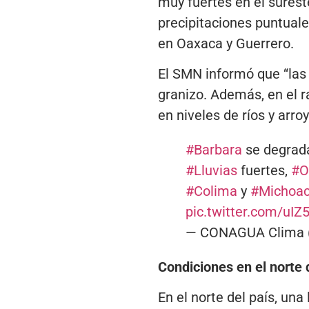
muy fuertes en el surest
precipitaciones puntuale
en Oaxaca y Guerrero.
El SMN informó que “las 
granizo. Además, en el 
en niveles de ríos y arro
#Barbara
se degrad
#Lluvias
fuertes,
#O
#Colima
y
#Michoa
pic.twitter.com/uI
— CONAGUA Clima 
Condiciones en el norte 
En el norte del país, una