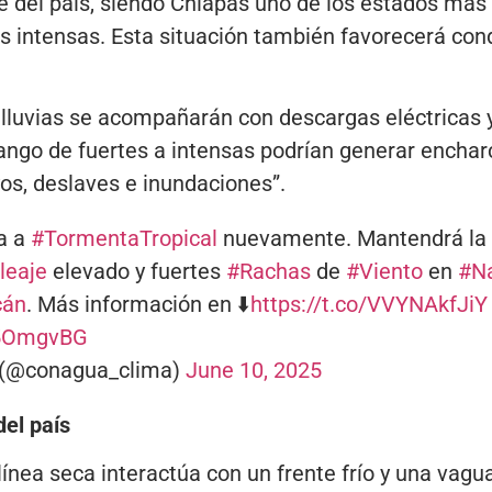
e del país, siendo Chiapas uno de los estados más
s intensas. Esta situación también favorecerá cond
lluvias se acompañarán con descargas eléctricas y
rango de fuertes a intensas podrían generar encha
yos, deslaves e inundaciones”.
a a
#TormentaTropical
nuevamente. Mantendrá la 
leaje
elevado y fuertes
#Rachas
de
#Viento
en
#Na
cán
. Más información en ⬇️
https://t.co/VVYNAkfJiY
Z5OmgvBG
(@conagua_clima)
June 10, 2025
del país
 línea seca interactúa con un frente frío y una vagu