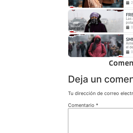
2
FR
Las 
pola
0
SM
Ante
el d
0
Comen
Deja un comen
Tu dirección de correo elect
Comentario
*