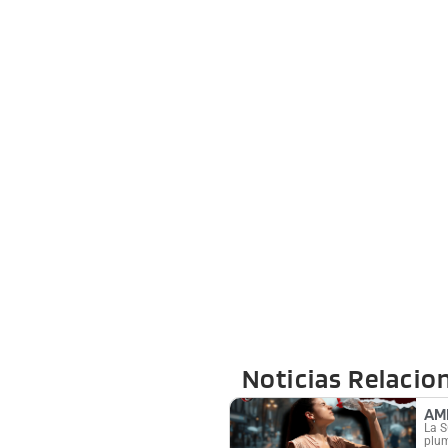
Noticias Relacio
AM
La S
plum