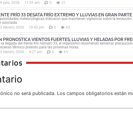
9 julio, 2026
11:55 am
0
31
ENTE FRÍO 33 DESATA FRÍO EXTREMO Y LLUVIAS EN GRAN PARTE 
autoridades meteorológicas indicaron que mantienen vigilancia sobre la evolución d
r asociada.
3 febrero, 2026
10:42 pm
0
63
N PRONOSTICA VIENTOS FUERTES, LLUVIAS Y HELADAS POR FRE
 la llegada del frente frío número 33, el organismo recomendó extremar precauciones
escenso térmico previsto para las próximas horas.
3 febrero, 2026
4:27 am
0
65
tarios
tario
rónico no será publicada.
Los campos obligatorios están 