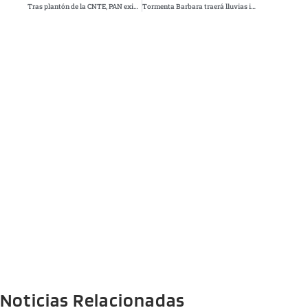
Tras plantón de la CNTE, PAN exige medidas inmediatas para rescatar a negocios del Zócalo
Tormenta Barbara traerá lluvias intensas, oleaje y calor extremo a México este lunes
Noticias Relacionadas