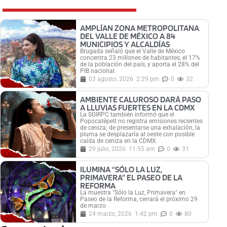
AMPLÍAN ZONA METROPOLITANA
DEL VALLE DE MÉXICO A 84
MUNICIPIOS Y ALCALDÍAS
Brugada señaló que el Valle de México
concentra 23 millones de habitantes, el 17%
de la población del país, y aporta el 28% del
PIB nacional.
03 agosto, 2026
2:29 pm
0
32
AMBIENTE CALUROSO DARÁ PASO
A LLUVIAS FUERTES EN LA CDMX
La SGIRPC también informó que el
Popocatépetl no registra emisiones recientes
de ceniza; de presentarse una exhalación, la
pluma se desplazaría al oeste con posible
caída de ceniza en la CDMX.
29 julio, 2026
11:55 am
0
31
ILUMINA “SÓLO LA LUZ,
PRIMAVERA” EL PASEO DE LA
REFORMA
La muestra "Sólo la Luz, Primavera" en
Paseo de la Reforma, cerrará el próximo 29
de marzo
24 marzo, 2026
1:42 pm
0
80