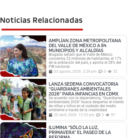
Noticias Relacionadas
AMPLÍAN ZONA METROPOLITANA
DEL VALLE DE MÉXICO A 84
MUNICIPIOS Y ALCALDÍAS
Brugada señaló que el Valle de México
concentra 23 millones de habitantes, el 17%
de la población del país, y aporta el 28% del
PIB nacional.
03 agosto, 2026
2:29 pm
0
32
LANZA SEDEMA CONVOCATORIA
“GUARDIANES AMBIENTALES
2026” PARA INFANCIAS EN CDMX
De acuerdo con la dependencia, "Guardianes
Ambientales 2026" busca despertar el interés
de niñas y niños en el cuidado del medio
ambiente a través de la creatividad.
20 abril, 2026
12:53 pm
0
97
ILUMINA “SÓLO LA LUZ,
PRIMAVERA” EL PASEO DE LA
REFORMA