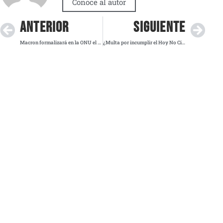
Conoce al autor
ANTERIOR
SIGUIENTE
Macron formalizará en la ONU el reconocimiento del Estado de Palestina
¿Multa por incumplir el Hoy No Circula? Evita sanciones, checa si tu auto circula este viernes