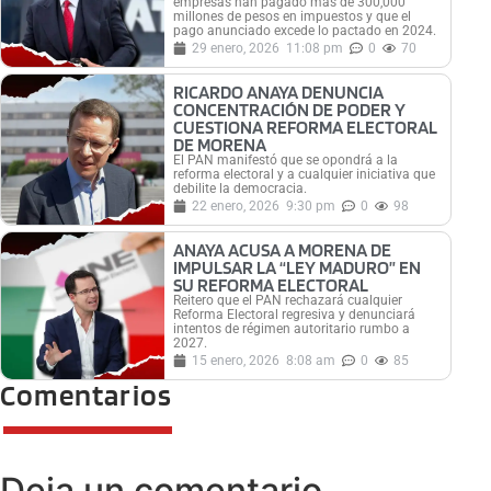
empresas han pagado más de 300,000
millones de pesos en impuestos y que el
pago anunciado excede lo pactado en 2024.
29 enero, 2026
11:08 pm
0
70
RICARDO ANAYA DENUNCIA
CONCENTRACIÓN DE PODER Y
CUESTIONA REFORMA ELECTORAL
DE MORENA
El PAN manifestó que se opondrá a la
reforma electoral y a cualquier iniciativa que
debilite la democracia.
22 enero, 2026
9:30 pm
0
98
ANAYA ACUSA A MORENA DE
IMPULSAR LA “LEY MADURO” EN
SU REFORMA ELECTORAL
Reitero que el PAN rechazará cualquier
Reforma Electoral regresiva y denunciará
intentos de régimen autoritario rumbo a
2027.
15 enero, 2026
8:08 am
0
85
Comentarios
Deja un comentario