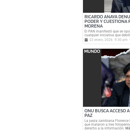
RICARDO ANAYA DEN
PODER Y CUESTIONA 
MORENA
El PAN manifestó que se opon
cualquier iniciativa que debi
22 enero, 2026
9:30 pm
MUNDO
ONU BUSCA ACCESO A
PAZ
La jueza zambiana Florence
que mataron a tres fotoperio
derecho a la información.
Má