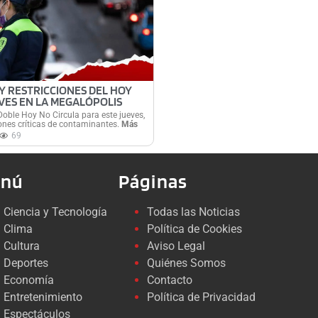
Y RESTRICCIONES DEL HOY
VES EN LA MEGALÓPOLIS
Doble Hoy No Circula para este jueves,
iones críticas de contaminantes.
Más
69
nú
Páginas
Ciencia y Tecnología
Todas las Noticias
Clima
Política de Cookies
Cultura
Aviso Legal
Deportes
Quiénes Somos
Economía
Contacto
Entretenimiento
Política de Privacidad
Espectáculos