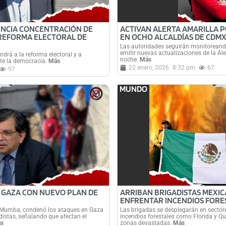
UNCIA CONCENTRACIÓN DE
ACTIVAN ALERTA AMARILLA P
REFORMA ELECTORAL DE
EN OCHO ALCALDÍAS DE CDM
Las autoridades seguirán monitoreando
emitir nuevas actualizaciones de la Ale
drá a la reforma electoral y a
noche.
Más
lite la democracia.
Más
22 enero, 2026
8:32 pm
67
97
MUNDO
 GAZA CON NUEVO PLAN DE
ARRIBAN BRIGADISTAS MEXIC
ENFRENTAR INCENDIOS FORE
 Mumba, condenó los ataques en Gaza
Las brigadas se desplegarán en sector
distas, señalando que afectan el
incendios forestales como Florida y Q
s
zonas devastadas.
Más