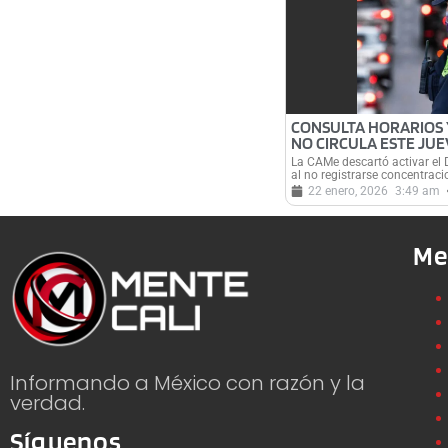
CONSULTA HORARIOS 
NO CIRCULA ESTE JUE
La CAMe descartó activar el 
al no registrarse concentrac
22 enero, 2026
3:49 am
Me
Informando a México con razón y la
verdad.
Síguenos...