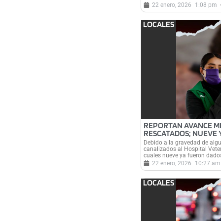
22 enero, 2026
1:08 pm
LOCALES
REPORTAN AVANCE M
RESCATADOS; NUEVE 
Debido a la gravedad de algu
canalizados al Hospital Veter
cuales nueve ya fueron dados
22 enero, 2026
10:27 am
LOCALES