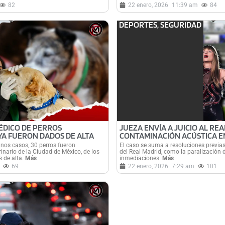
82
22 enero, 2026
11:39 am
84
DEPORTES
,
SEGURIDAD
ÉDICO DE PERROS
JUEZA ENVÍA A JUICIO AL RE
YA FUERON DADOS DE ALTA
CONTAMINACIÓN ACÚSTICA E
nos casos, 30 perros fueron
El caso se suma a resoluciones previa
inario de la Ciudad de México, de los
del Real Madrid, como la paralización 
 de alta.
Más
inmediaciones.
Más
69
22 enero, 2026
7:29 am
101