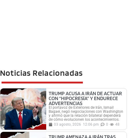
Noticias Relacionadas
TRUMP ACUSA A IRÁN DE ACTUAR
CON “HIPOCRESÍA” Y ENDURECE
ADVERTENCIAS
El portavoz de Exteriores de Irán, Ismail
Bagaei, negó negociaciones con Washington
y afirmó que la relación bilateral dependerá
de cómo evolucionen los acontecimientos.
03 agosto, 2026
12:06 pm
0
48
TRUMP AMENAZA A IRÁN TRAS