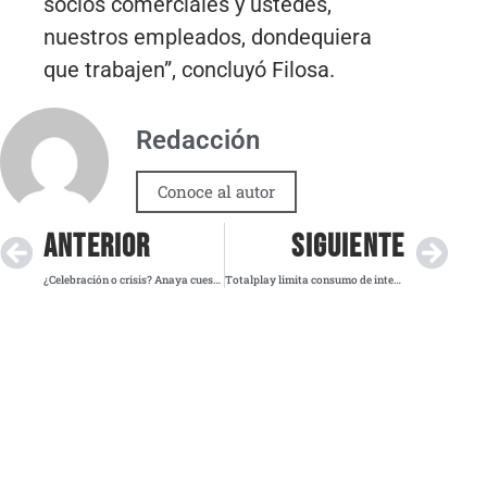
socios comerciales y ustedes,
nuestros empleados, dondequiera
que trabajen”, concluyó Filosa.
Redacción
Conoce al autor
ANTERIOR
SIGUIENTE
¿Celebración o crisis? Anaya cuestiona al gobierno por festejos mientras EU golpea al sector automotriz
Totalplay limita consumo de internet y sube tarifas; Profeco exige respeto a contratos