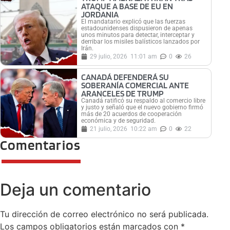
ATAQUE A BASE DE EU EN
JORDANIA
El mandatario explicó que las fuerzas
estadounidenses dispusieron de apenas
unos minutos para detectar, interceptar y
derribar los misiles balísticos lanzados por
Irán.
29 julio, 2026
11:01 am
0
26
CANADÁ DEFENDERÁ SU
SOBERANÍA COMERCIAL ANTE
ARANCELES DE TRUMP
Canadá ratificó su respaldo al comercio libre
y justo y señaló que el nuevo gobierno firmó
más de 20 acuerdos de cooperación
económica y de seguridad.
21 julio, 2026
10:22 am
0
22
Comentarios
Deja un comentario
Tu dirección de correo electrónico no será publicada.
Los campos obligatorios están marcados con
*