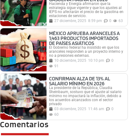
Hacienda y Energía afirmaron que la
estrategia sigue vigente y que los ajustes al
IEPS no afectarán el precio de la gasolina en
estaciones de servicio.
27 diciembre, 2025
8:59 pm
0
63
MÉXICO APRUEBA ARANCELES A
1,463 PRODUCTOS IMPORTADOS
DE PAÍSES ASIÁTICOS
El Gobierno federal ha insistido en que los
aranceles responden a un proyecto interno y
no a presiones externas.
10 diciembre, 2025
10:10 pm
0
91
CONFIRMAN ALZA DE 13% AL
SALARIO MÍNIMO EN 2026
La presidente de la República, Claudia
Sheinbaum, sostuvo que el ajuste al salario
mínimo no impactará la inflación, debido a
los acuerdos alcanzados con el sector
privado
03 diciembre, 2025
11:46 am
0
60
Comentarios