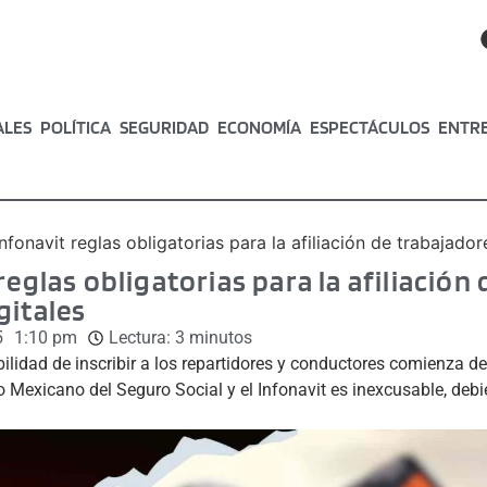
ALES
POLÍTICA
SEGURIDAD
ECONOMÍA
ESPECTÁCULOS
ENTR
Infonavit reglas obligatorias para la afiliación de trabajado
reglas obligatorias para la afiliación
gitales
5
1:10 pm
Lectura:
3
minutos
lidad de inscribir a los repartidores y conductores comienza des
to Mexicano del Seguro Social y el Infonavit es inexcusable, debi