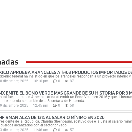
nadas
XICO APRUEBA ARANCELES A 1,463 PRODUCTOS IMPORTADOS DE 
obierno federal ha insistido en que los aranceles responden a un proyecto interno y
0 diciembre, 2025
10:10 pm
0
87
MX EMITE EL BONO VERDE MÁS GRANDE DE SU HISTORIA POR 3 M
pital fue pionera en América Latina al emitir un Bono Verde en 2016 y que el instr
la taxonomía sostenible de la Secretaría de Hacienda.
9 diciembre, 2025
12:45 pm
0
58
NFIRMAN ALZA DE 13% AL SALARIO MÍNIMO EN 2026
residente de la República, Claudia Sheinbaum, sostuvo que el ajuste al salario míni
acuerdos alcanzados con el sector privado
3 diciembre, 2025
11:46 am
0
57