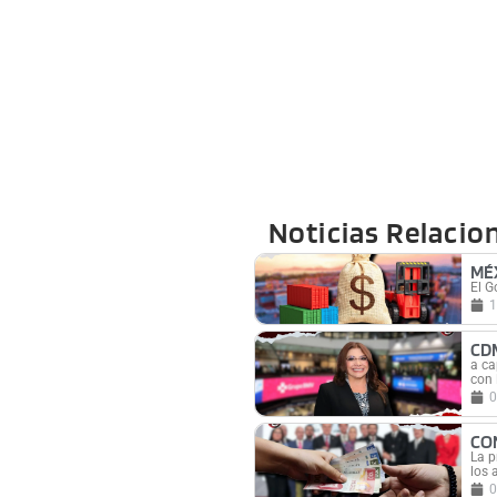
Noticias Relacio
MÉ
El G
1
CD
a ca
con 
0
CO
La p
los 
0