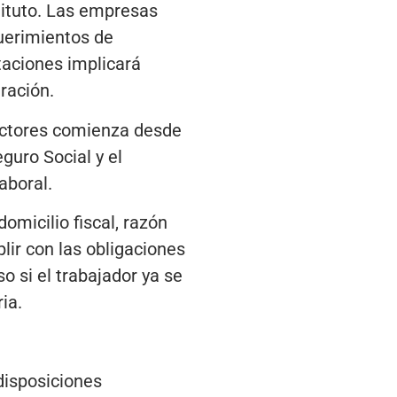
tituto. Las empresas
querimientos de
taciones implicará
ración.
ductores comienza desde
eguro Social y el
aboral.
omicilio fiscal, razón
plir con las obligaciones
o si el trabajador ya se
ia.
disposiciones