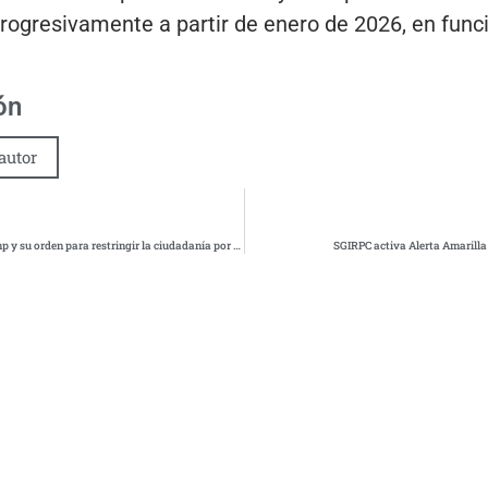
progresivamente a partir de enero de 2026, en func
ón
autor
Corte Suprema de EE.UU. avala a Trump y su orden para restringir la ciudadanía por nacimiento
SGIRPC activa Alerta Amarill