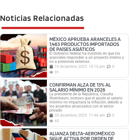
Noticias Relacionadas
MÉXICO APRUEBA ARANCELES A
1,463 PRODUCTOS IMPORTADOS
DE PAÍSES ASIÁTICOS
El Gobierno federal ha insistido en que los
aranceles responden a un proyecto interno y
no a presiones externas.
10 diciembre, 2025
10:10 pm
0
91
CONFIRMAN ALZA DE 13% AL
SALARIO MÍNIMO EN 2026
La presidente de la República, Claudia
Sheinbaum, sostuvo que el ajuste al salario
mínimo no impactará la inflación, debido a
los acuerdos alcanzados con el sector
privado
03 diciembre, 2025
11:46 am
0
60
ALIANZA DELTA–AEROMÉXICO
SIGUE ACTIVA POR ORDEN DE