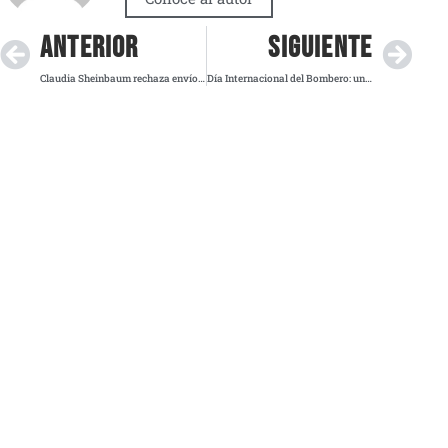
ANTERIOR
SIGUIENTE
Claudia Sheinbaum rechaza envío de tropas de EE.UU. para combatir al narco
Día Internacional del Bombero: una fecha para reconocer riesgos, entrega y necesidades