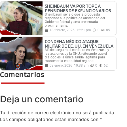
SHEINBAUM VA POR TOPE A
PENSIONES DE EXFUNCIONARIOS
Sheinbaum señaló que la propuesta
responde a la política de austeridad del
Gobierno federal y será presentada
próximamente.
18 febrero, 2026
12:21 pm
0
85
CONDENA MÉXICO ATAQUE
MILITAR DE EE. UU. EN VENEZUELA
México seguirá el conflicto en Venezuela y
las acciones de la ONU, reiterando que el
diálogo es la única salida legítima para
mantener la estabilidad regional.
03 enero, 2026
10:38 am
0
62
Comentarios
Deja un comentario
Tu dirección de correo electrónico no será publicada.
Los campos obligatorios están marcados con
*