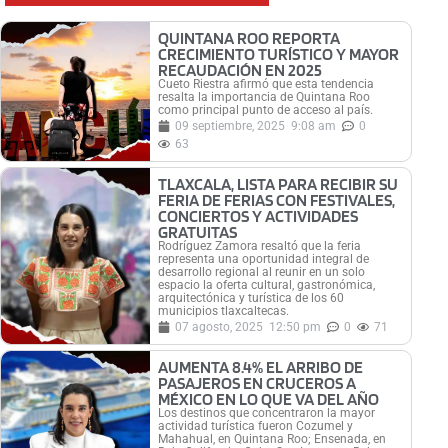
QUINTANA ROO REPORTA
CRECIMIENTO TURÍSTICO Y MAYOR
RECAUDACIÓN EN 2025
Cueto Riestra afirmó que esta tendencia
resalta la importancia de Quintana Roo
como principal punto de acceso al país.
09 septiembre, 2025
9:08 am
0
63
TLAXCALA, LISTA PARA RECIBIR SU
FERIA DE FERIAS CON FESTIVALES,
CONCIERTOS Y ACTIVIDADES
GRATUITAS
Rodríguez Zamora resaltó que la feria
representa una oportunidad integral de
desarrollo regional al reunir en un solo
espacio la oferta cultural, gastronómica,
arquitectónica y turística de los 60
municipios tlaxcaltecas.
07 agosto, 2025
12:50 pm
0
71
AUMENTA 8.4% EL ARRIBO DE
PASAJEROS EN CRUCEROS A
MÉXICO EN LO QUE VA DEL AÑO
Los destinos que concentraron la mayor
actividad turística fueron Cozumel y
Mahahual, en Quintana Roo; Ensenada, en