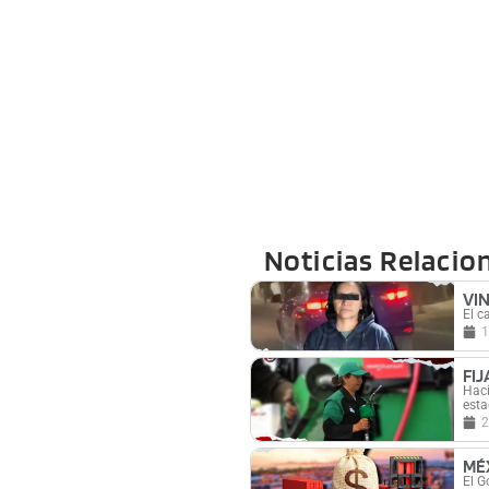
Noticias Relacio
VI
El c
1
FI
Haci
esta
2
MÉ
El G