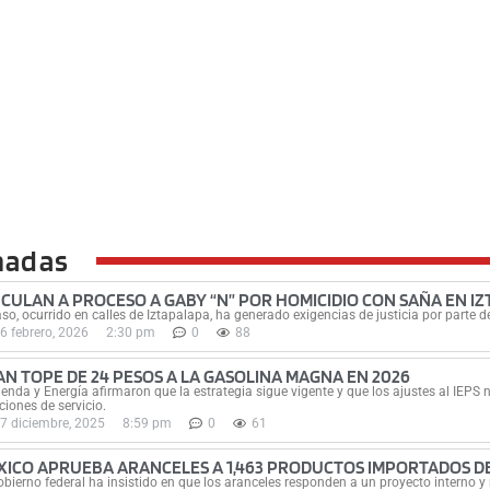
nadas
NCULAN A PROCESO A GABY “N” POR HOMICIDIO CON SAÑA EN I
aso, ocurrido en calles de Iztapalapa, ha generado exigencias de justicia por parte d
6 febrero, 2026
2:30 pm
0
88
JAN TOPE DE 24 PESOS A LA GASOLINA MAGNA EN 2026
enda y Energía afirmaron que la estrategia sigue vigente y que los ajustes al IEPS n
ciones de servicio.
7 diciembre, 2025
8:59 pm
0
61
XICO APRUEBA ARANCELES A 1,463 PRODUCTOS IMPORTADOS DE 
obierno federal ha insistido en que los aranceles responden a un proyecto interno y