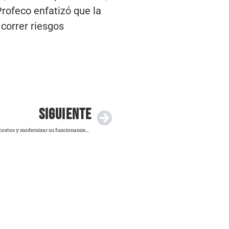
Profeco enfatizó que la
 correr riesgos
SIGUIENTE
ONU inicia reformas estructurales para reducir costos y modernizar su funcionamiento