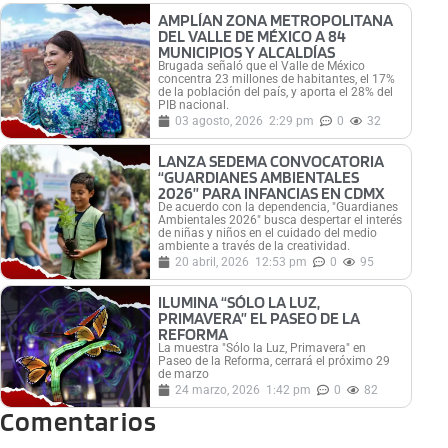
AMPLÍAN ZONA METROPOLITANA
DEL VALLE DE MÉXICO A 84
MUNICIPIOS Y ALCALDÍAS
Brugada señaló que el Valle de México
concentra 23 millones de habitantes, el 17%
de la población del país, y aporta el 28% del
PIB nacional.
03 agosto, 2026
2:29 pm
0
32
LANZA SEDEMA CONVOCATORIA
“GUARDIANES AMBIENTALES
2026” PARA INFANCIAS EN CDMX
De acuerdo con la dependencia, "Guardianes
Ambientales 2026" busca despertar el interés
de niñas y niños en el cuidado del medio
ambiente a través de la creatividad.
20 abril, 2026
12:53 pm
0
95
ILUMINA “SÓLO LA LUZ,
PRIMAVERA” EL PASEO DE LA
REFORMA
La muestra "Sólo la Luz, Primavera" en
Paseo de la Reforma, cerrará el próximo 29
de marzo
24 marzo, 2026
1:42 pm
0
82
Comentarios