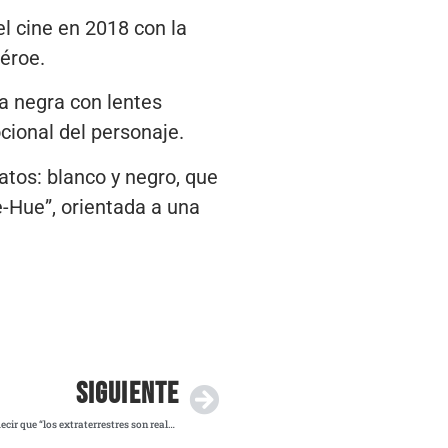
l cine en 2018 con la
héroe.
ra negra con lentes
cional del personaje.
atos: blanco y negro, que
e-Hue”, orientada a una
SIGUIENTE
Obama descarta encubrimiento en Área 51 tras decir que “los extraterrestres son reales”