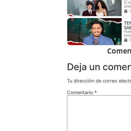
El r
ante
0
TE
SA
Huer
proy
2
Comen
Deja un comen
Tu dirección de correo elect
Comentario
*