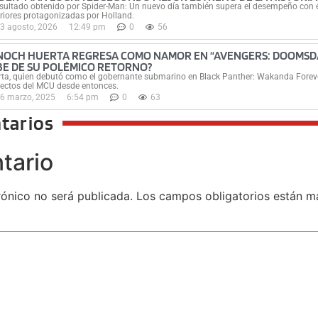
esultado obtenido por Spider-Man: Un nuevo día también supera el desempeño con 
riores protagonizadas por Holland.
3 agosto, 2026
12:49 pm
0
56
NOCH HUERTA REGRESA COMO NAMOR EN “AVENGERS: DOOMSDAY
BE DE SU POLÉMICO RETORNO?
ta, quien debutó como el gobernante submarino en Black Panther: Wakanda Foreve
ectos del MCU desde entonces.
6 marzo, 2025
6:54 pm
0
63
tarios
tario
rónico no será publicada.
Los campos obligatorios están 