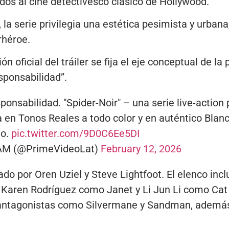
dos al cine detectivesco clásico de Hollywood.
la serie privilegia una estética pesimista y urban
rhéroe.
ón oficial del tráiler se fija el eje conceptual de la
sponsabilidad”.
ponsabilidad. "Spider-Noir" – una serie live-action
 en Tonos Reales a todo color y en auténtico Blanc
eo.
pic.twitter.com/9D0C6Ee5DI
AM (@PrimeVideoLat)
February 12, 2026
lado por Oren Uziel y Steve Lightfoot. El elenco in
Karen Rodríguez como Janet y Li Jun Li como Cat 
e antagonistas como Silvermane y Sandman, además 