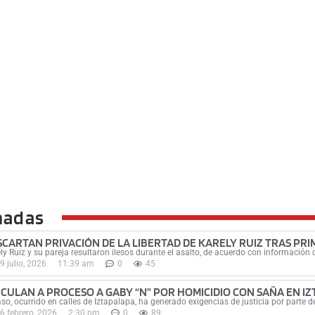
nadas
SCARTAN PRIVACIÓN DE LA LIBERTAD DE KARELY RUIZ TRAS PR
ly Ruiz y su pareja resultaron ilesos durante el asalto, de acuerdo con información d
9 julio, 2026
11:39 am
0
45
NCULAN A PROCESO A GABY “N” POR HOMICIDIO CON SAÑA EN I
aso, ocurrido en calles de Iztapalapa, ha generado exigencias de justicia por parte d
6 febrero, 2026
2:30 pm
0
89