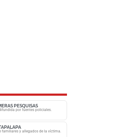
IMERAS PESQUISAS
ifundida por fuentes policiales.
ZTAPALAPA
e familiares y allegados de la víctima.