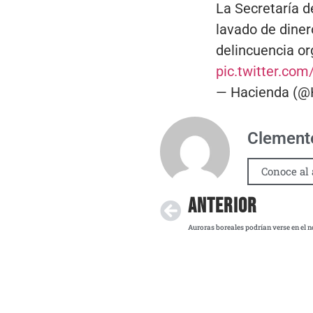
La Secretaría d
lavado de diner
delincuencia or
pic.twitter.co
— Hacienda (@
Clemente
Conoce al 
ANTERIOR
Auroras boreales podrían verse en el 