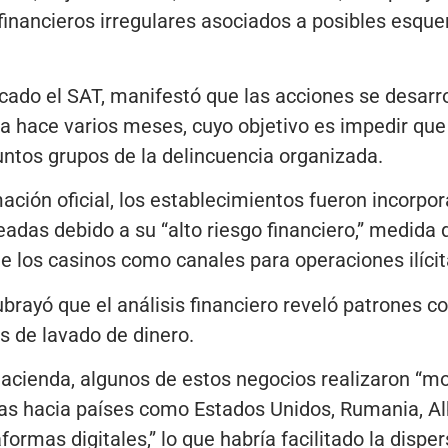
financieros irregulares asociados a posibles esqu
ado el SAT, manifestó que las acciones se desarr
da hace varios meses, cuyo objetivo es impedir qu
untos grupos de la delincuencia organizada.
ción oficial, los establecimientos fueron incorpora
das debido a su “alto riesgo financiero,” medida 
de los casinos como canales para operaciones ilícit
ubrayó que el análisis financiero reveló patrones c
es de lavado de dinero.
Hacienda, algunos de estos negocios realizaron “m
cias hacia países como Estados Unidos, Rumania, A
rmas digitales,” lo que habría facilitado la disper