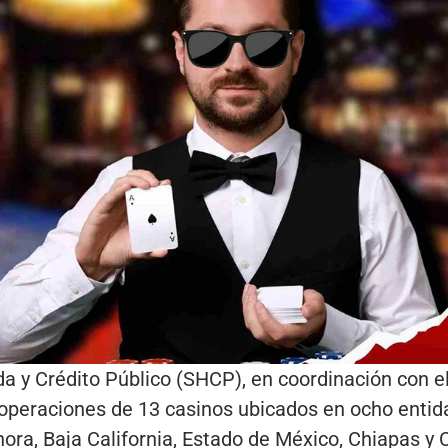
a y Crédito Público (SHCP), en coordinación con e
 operaciones de 13 casinos ubicados en ocho entid
ora, Baja California, Estado de México, Chiapas y