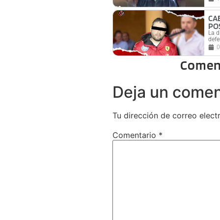
CA
PO
La d
defe
0
Comen
Deja un comen
Tu dirección de correo elect
Comentario
*