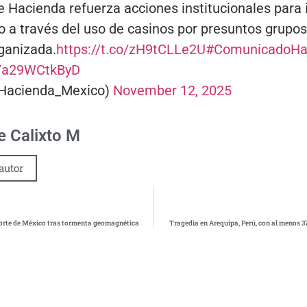
e Hacienda refuerza acciones institucionales para 
o a través del uso de casinos por presuntos grupos
ganizada.
https://t.co/zH9tCLLe2U
#ComunicadoHa
m/a29WCtkByD
Hacienda_Mexico)
November 12, 2025
 Calixto M
autor
norte de México tras tormenta geomagnética
Tragedia en Arequipa, Perú, con al menos 37