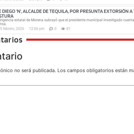
E DIEGO ‘N’, ALCALDE DE TEQUILA, POR PRESUNTA EXTORSIÓN A
STURA
irigencia estatal de Morena subrayó que el presidente municipal investigado cuenta
nsa.
5 febrero, 2026
12:06 pm
0
81
tarios
tario
rónico no será publicada.
Los campos obligatorios están 