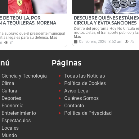
DE DE TEQUILA, POR
DESCUBRE QUIÉNES ESTÁN E
 A TEQUILERAS; MORENA
CIRCULA Y EVITA SANCIONES
Dentro del programa Hoy No Circula es
motocicletas, el transporte público y 
ena subrayó que el presidente municipal
Más
tías legales para su defensa.
Más
05 febrero, 2026
3:52 am
75
pm
81
nú
Páginas
Ciencia y Tecnología
Todas las Noticias
Clima
Política de Cookies
Cultura
Aviso Legal
Deportes
Quiénes Somos
Economía
Contacto
Entretenimiento
Política de Privacidad
Espectáculos
Locales
Mundo