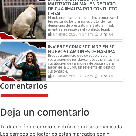
MALTRATO ANIMAL EN REFUGIO
DE CUAJIMALPA POR CONFLICTO
LEGAL
El gobierno llamó a las partes a priorizar el
bienestar de los animales y atender las
denuncias de presunto maltrato animal,
mientras se resuelve el conflicto legal.
07 enero, 2026
9:24 am
0
64
INVIERTE CDMX 200 MDP EN 50
NUEVOS CAMIONES DE BASURA
Brugada anunció que se supervisará la
separación de residuos, nuevas plantas y la
sustitución de camiones de basura para
hacer de la CDMX un referente en gestión
sustentable.
06 enero, 2026
3:57 pm
0
69
Comentarios
Deja un comentario
Tu dirección de correo electrónico no será publicada.
Los campos obligatorios están marcados con
*