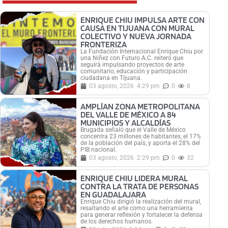
ENRIQUE CHIU IMPULSA ARTE CON
CAUSA EN TIJUANA CON MURAL
COLECTIVO Y NUEVA JORNADA
FRONTERIZA
La Fundación Internacional Enrique Chiu por
una Niñez con Futuro A.C. reiteró que
seguirá impulsando proyectos de arte
comunitario, educación y participación
ciudadana en Tijuana.
03 agosto, 2026
4:29 pm
0
8
AMPLÍAN ZONA METROPOLITANA
DEL VALLE DE MÉXICO A 84
MUNICIPIOS Y ALCALDÍAS
Brugada señaló que el Valle de México
concentra 23 millones de habitantes, el 17%
de la población del país, y aporta el 28% del
PIB nacional.
03 agosto, 2026
2:29 pm
0
32
ENRIQUE CHIU LIDERA MURAL
CONTRA LA TRATA DE PERSONAS
EN GUADALAJARA
Enrique Chiu dirigió la realización del mural,
resaltando el arte como una herramienta
para generar reflexión y fortalecer la defensa
de los derechos humanos.