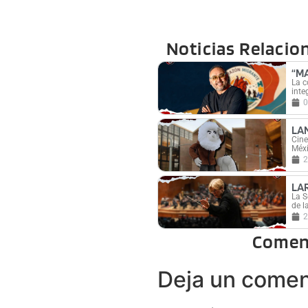
Noticias Relacio
“M
La c
inte
0
LA
Cine
Méxi
2
LA
La S
de l
2
Comen
Deja un comen