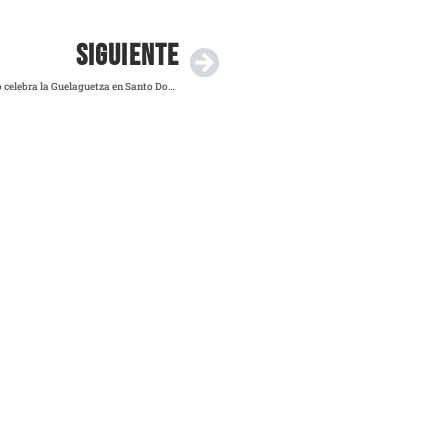
SIGUIENTE
Pinceladas de Tradición 2025: el arte oaxaqueño celebra la Guelaguetza en Santo Domingo