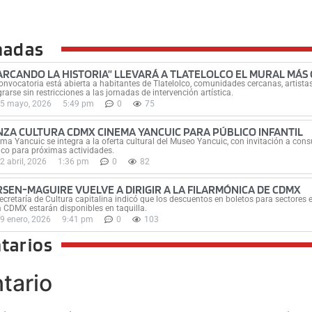
nadas
ARCANDO LA HISTORIA” LLEVARÁ A TLATELOLCO EL MURAL MÁS
onvocatoria está abierta a habitantes de Tlatelolco, comunidades cercanas, artistas
grarse sin restricciones a las jornadas de intervención artística.
5 mayo, 2026
5:49 pm
0
75
NZA CULTURA CDMX CINEMA YANCUIC PARA PÚBLICO INFANTIL
ma Yancuic se integra a la oferta cultural del Museo Yancuic, con invitación a consul
co para próximas actividades.
2 abril, 2026
1:36 pm
0
82
RSEN-MAGUIRE VUELVE A DIRIGIR A LA FILARMÓNICA DE CDMX
ecretaría de Cultura capitalina indicó que los descuentos en boletos para sectores 
a CDMX estarán disponibles en taquilla.
9 enero, 2026
9:41 pm
0
103
tarios
tario