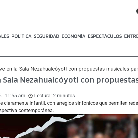
ALES
POLÍTICA
SEGURIDAD
ECONOMÍA
ESPECTÁCULOS
ENTR
ive en la Sala Nezahualcóyotl con propuestas musicales par
 la Sala Nezahualcóyotl con propuesta
5
11:55 am
Lectura:
2
minutos
e claramente infantil, con arreglos sinfónicos que permiten red
rspectiva contemporánea.