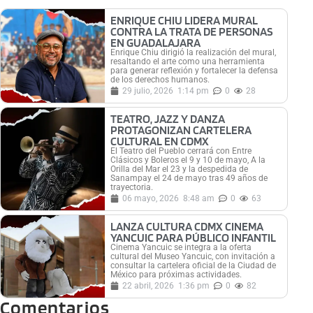
ENRIQUE CHIU LIDERA MURAL
CONTRA LA TRATA DE PERSONAS
EN GUADALAJARA
Enrique Chiu dirigió la realización del mural,
resaltando el arte como una herramienta
para generar reflexión y fortalecer la defensa
de los derechos humanos.
29 julio, 2026
1:14 pm
0
28
TEATRO, JAZZ Y DANZA
PROTAGONIZAN CARTELERA
CULTURAL EN CDMX
El Teatro del Pueblo cerrará con Entre
Clásicos y Boleros el 9 y 10 de mayo, A la
Orilla del Mar el 23 y la despedida de
Sanampay el 24 de mayo tras 49 años de
trayectoria.
06 mayo, 2026
8:48 am
0
63
LANZA CULTURA CDMX CINEMA
YANCUIC PARA PÚBLICO INFANTIL
Cinema Yancuic se integra a la oferta
cultural del Museo Yancuic, con invitación a
consultar la cartelera oficial de la Ciudad de
México para próximas actividades.
22 abril, 2026
1:36 pm
0
82
Comentarios