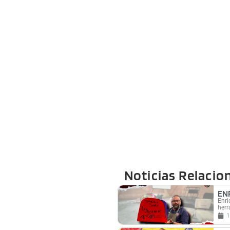
Noticias Relacio
EN
Enri
herr
1