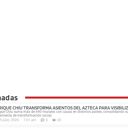
nadas
RIQUE CHIU TRANSFORMA ASIENTOS DEL AZTECA PARA VISIBILI
que Chiu suma más de 690 murales con causa en distintos países, consolidando su
amienta de transformación social.
5 julio, 2026
7:01 am
0
20