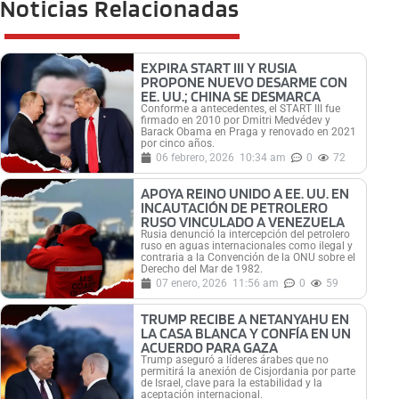
Noticias Relacionadas
EXPIRA START III Y RUSIA
PROPONE NUEVO DESARME CON
EE. UU.; CHINA SE DESMARCA
Conforme a antecedentes, el START III fue
firmado en 2010 por Dmitri Medvédev y
Barack Obama en Praga y renovado en 2021
por cinco años.
06 febrero, 2026
10:34 am
0
72
APOYA REINO UNIDO A EE. UU. EN
INCAUTACIÓN DE PETROLERO
RUSO VINCULADO A VENEZUELA
Rusia denunció la intercepción del petrolero
ruso en aguas internacionales como ilegal y
contraria a la Convención de la ONU sobre el
Derecho del Mar de 1982.
07 enero, 2026
11:56 am
0
59
TRUMP RECIBE A NETANYAHU EN
LA CASA BLANCA Y CONFÍA EN UN
ACUERDO PARA GAZA
Trump aseguró a líderes árabes que no
permitirá la anexión de Cisjordania por parte
de Israel, clave para la estabilidad y la
aceptación internacional.