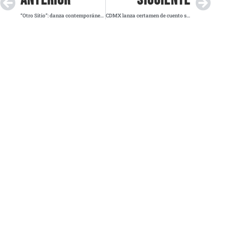
“Otro Sitio”: danza contemporánea que explora el tiempo llega a Monterrey
CDMX lanza certamen de cuento sobre prevención de desastres