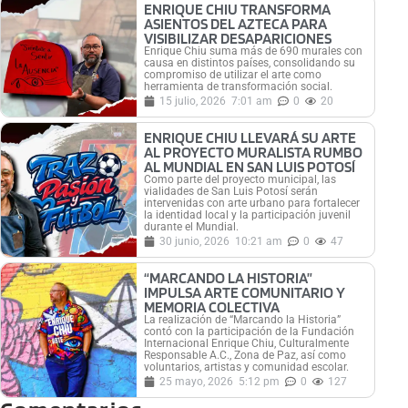
ENRIQUE CHIU TRANSFORMA
ASIENTOS DEL AZTECA PARA
VISIBILIZAR DESAPARICIONES
Enrique Chiu suma más de 690 murales con
causa en distintos países, consolidando su
compromiso de utilizar el arte como
herramienta de transformación social.
15 julio, 2026
7:01 am
0
20
ENRIQUE CHIU LLEVARÁ SU ARTE
AL PROYECTO MURALISTA RUMBO
AL MUNDIAL EN SAN LUIS POTOSÍ
Como parte del proyecto municipal, las
vialidades de San Luis Potosí serán
intervenidas con arte urbano para fortalecer
la identidad local y la participación juvenil
durante el Mundial.
30 junio, 2026
10:21 am
0
47
“MARCANDO LA HISTORIA”
IMPULSA ARTE COMUNITARIO Y
MEMORIA COLECTIVA
La realización de “Marcando la Historia”
contó con la participación de la Fundación
Internacional Enrique Chiu, Culturalmente
Responsable A.C., Zona de Paz, así como
voluntarios, artistas y comunidad escolar.
25 mayo, 2026
5:12 pm
0
127