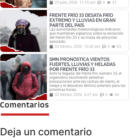
29 julio, 2026
11:55 am
0
31
FRENTE FRÍO 33 DESATA FRÍO
EXTREMO Y LLUVIAS EN GRAN
PARTE DEL PAÍS
Las autoridades meteorológicas indicaron
que mantienen vigilancia sobre la evolución
del frente frío 33 y su masa de aire polar
asociada.
03 febrero, 2026
10:42 pm
0
63
SMN PRONOSTICA VIENTOS
FUERTES, LLUVIAS Y HELADAS
POR FRENTE FRÍO 33
Ante la llegada del frente frío número 33, el
organismo recomendó extremar
precauciones ante las rachas de viento, el
oleaje y el descenso térmico previsto para las
próximas horas.
03 febrero, 2026
4:27 am
0
64
Comentarios
Deja un comentario