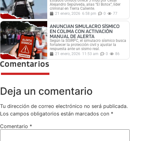
Estados Unidos ofrece 5 mdd por César
Alejandro Sepúlveda, alias “El Botox”, líder
criminal en Tierra Caliente.
21 enero, 2026
6:58 pm
0
77
ANUNCIAN SIMULACRO SÍSMICO
EN COLIMA CON ACTIVACIÓN
MANUAL DE ALERTA
Según la SGIRPC, el simulacro sísmico busca
fortalecer la protección civil y ajustar la
respuesta ante un sismo real.
21 enero, 2026
11:53 am
0
86
Comentarios
Deja un comentario
Tu dirección de correo electrónico no será publicada.
Los campos obligatorios están marcados con
*
Comentario
*