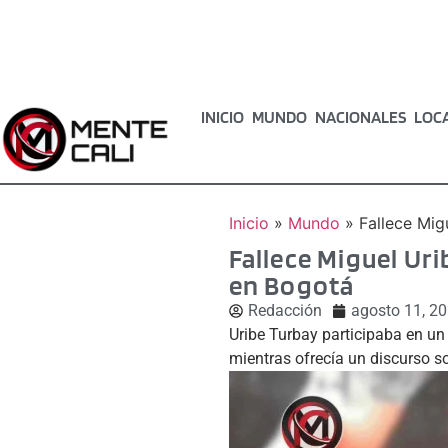
INICIO
MUNDO
NACIONALES
LOC
Inicio
»
Mundo
»
Fallece Mig
Fallece Miguel Ur
en Bogotá
Redacción
agosto 11, 2
Uribe Turbay participaba en un 
mientras ofrecía un discurso s