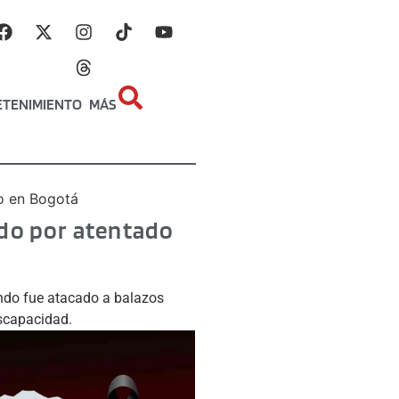
ETENIMIENTO
MÁS
do en Bogotá
ado por atentado
uando fue atacado a balazos
iscapacidad.