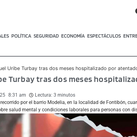
ALES
POLÍTICA
SEGURIDAD
ECONOMÍA
ESPECTÁCULOS
ENTR
uel Uribe Turbay tras dos meses hospitalizado por atenta
ibe Turbay tras dos meses hospitaliz
025
8:31 am
Lectura:
3
minutos
recorrido por el barrio Modelia, en la localidad de Fontibón, c
obre salud mental y condiciones laborales para personas con d