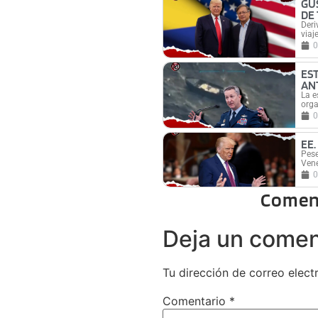
GU
DE
Deri
viaje
0
ES
AN
La e
org
0
EE
Pese
Vene
0
Comen
Deja un comen
Tu dirección de correo elect
Comentario
*