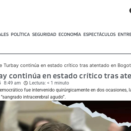
ALES
POLÍTICA
SEGURIDAD
ECONOMÍA
ESPECTÁCULOS
ENTR
e Turbay continúa en estado crítico tras atentado en Bogo
ay continúa en estado crítico tras a
5
8:49 am
Lectura:
< 1
minuto
Democrático fue intervenido quirúrgicamente en dos ocasiones, 
 “sangrado intracerebral agudo”.