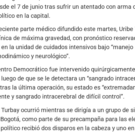
de el 7 de junio tras sufrir un atentado con arma
ítico en la capital.
ciente parte médico difundido este martes, Uribe 
línica de máxima gravedad, con pronóstico reserva
 en la unidad de cuidados intensivos bajo “manejo 
odinámico y neurológico”.
entro Democrático fue intervenido quirúrgicamente
uego de que se le detectara un “sangrado intracer
ras la última operación, su estado es “extremadam
te y sangrado intracerebral de difícil control”.
 Turbay ocurrió mientras se dirigía a un grupo de s
e Bogotá, como parte de su precampaña para las el
 político recibió dos disparos en la cabeza y uno en