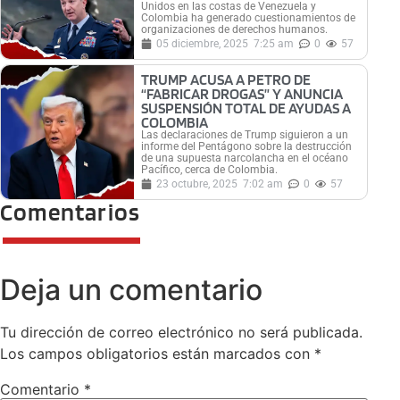
Unidos en las costas de Venezuela y
Colombia ha generado cuestionamientos de
organizaciones de derechos humanos.
05 diciembre, 2025
7:25 am
0
57
TRUMP ACUSA A PETRO DE
“FABRICAR DROGAS” Y ANUNCIA
SUSPENSIÓN TOTAL DE AYUDAS A
COLOMBIA
Las declaraciones de Trump siguieron a un
informe del Pentágono sobre la destrucción
de una supuesta narcolancha en el océano
Pacífico, cerca de Colombia.
23 octubre, 2025
7:02 am
0
57
Comentarios
Deja un comentario
Tu dirección de correo electrónico no será publicada.
Los campos obligatorios están marcados con
*
Comentario
*