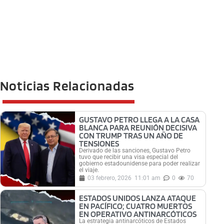
Noticias Relacionadas
GUSTAVO PETRO LLEGA A LA CASA
BLANCA PARA REUNIÓN DECISIVA
CON TRUMP TRAS UN AÑO DE
TENSIONES
Derivado de las sanciones, Gustavo Petro
tuvo que recibir una visa especial del
gobierno estadounidense para poder realizar
el viaje.
03 febrero, 2026
11:01 am
0
70
ESTADOS UNIDOS LANZA ATAQUE
EN PACÍFICO; CUATRO MUERTOS
EN OPERATIVO ANTINARCÓTICOS
La estrategia antinarcóticos de Estados