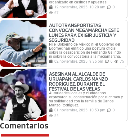
organizado en casinos y apuestas.
12 noviembre, 2025
10:28 am
0
67
AUTOTRANSPORTISTAS
CONVOCAN MEGAMARCHA ESTE
LUNES PARA EXIGIR JUSTICIA Y
SEGURIDAD
Ni el Gobierno de México ni el Gobierno del
Edomex han emitido una postura oficial
sobre la desaparición de Fernando Galindo
ni sobre la convocatoria a la megamarcha.
02 noviembre, 2025
9:35 pm
0
75
ASESINAN AL ALCALDE DE
URUAPAN, CARLOS MANZO
RODRÍGUEZ, DURANTE EL
FESTIVAL DE LAS VELAS
Autoridades locales y ciudadanos
expresaron su consternación por el crimen y
su solidaridad con la familia de Carlos
Manzo Rodríguez.
01 noviembre, 2025
10:53 pm
0
55
Comentarios