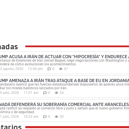
nadas
UMP ACUSA A IRÁN DE ACTUAR CON “HIPOCRESÍA” Y ENDURECE
ortavoz de Exteriores de Irán, Ismail Bagaei, negó negociaciones con Washington y a
nderá de cómo evolucionen los acontecimientos.
3 agosto, 2026
12:06 pm
0
47
UMP AMENAZA A IRÁN TRAS ATAQUE A BASE DE EU EN JORDANI
andatario explicó que las fuerzas estadounidenses dispusieron de apenas unos minu
ibar los misiles balísticos lanzados por Irán.
9 julio, 2026
11:01 am
0
24
NADÁ DEFENDERÁ SU SOBERANÍA COMERCIAL ANTE ARANCELES
dá ratificó su respaldo al comercio libre y justo y señaló que el nuevo gobierno 
ómica y de seguridad.
1 julio, 2026
10:22 am
0
20
tarios