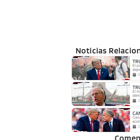
Noticias Relacio
TR
El p
depe
0
TR
El m
derr
2
CA
Cana
econ
2
Comen