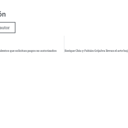
ón
autor
entos que solicitan pagos no autorizados
Enrique Chiu y Fabián Grijalva llevan el arte ba