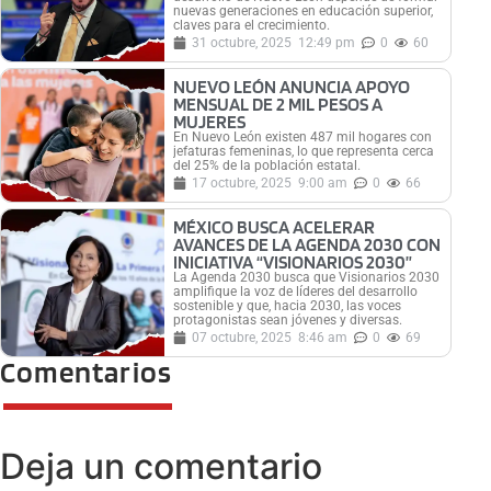
nuevas generaciones en educación superior,
claves para el crecimiento.
31 octubre, 2025
12:49 pm
0
60
NUEVO LEÓN ANUNCIA APOYO
MENSUAL DE 2 MIL PESOS A
MUJERES
En Nuevo León existen 487 mil hogares con
jefaturas femeninas, lo que representa cerca
del 25% de la población estatal.
17 octubre, 2025
9:00 am
0
66
MÉXICO BUSCA ACELERAR
AVANCES DE LA AGENDA 2030 CON
INICIATIVA “VISIONARIOS 2030”
La Agenda 2030 busca que Visionarios 2030
amplifique la voz de líderes del desarrollo
sostenible y que, hacia 2030, las voces
protagonistas sean jóvenes y diversas.
07 octubre, 2025
8:46 am
0
69
Comentarios
Deja un comentario