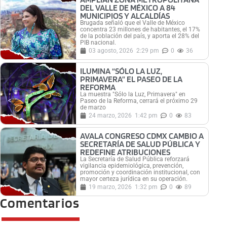
DEL VALLE DE MÉXICO A 84
MUNICIPIOS Y ALCALDÍAS
Brugada señaló que el Valle de México
concentra 23 millones de habitantes, el 17%
de la población del país, y aporta el 28% del
PIB nacional.
03 agosto, 2026
2:29 pm
0
36
ILUMINA “SÓLO LA LUZ,
PRIMAVERA” EL PASEO DE LA
REFORMA
La muestra "Sólo la Luz, Primavera" en
Paseo de la Reforma, cerrará el próximo 29
de marzo
24 marzo, 2026
1:42 pm
0
83
AVALA CONGRESO CDMX CAMBIO A
SECRETARÍA DE SALUD PÚBLICA Y
REDEFINE ATRIBUCIONES
La Secretaría de Salud Pública reforzará
vigilancia epidemiológica, prevención,
promoción y coordinación institucional, con
mayor certeza jurídica en su operación.
19 marzo, 2026
1:32 pm
0
89
Comentarios