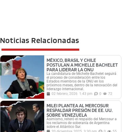
Noticias Relacionadas
MÉXICO, BRASIL Y CHILE
POSTULAN A MICHELLE BACHELET
PARA LIDERAR LA ONU
La candidatura de Michelle Bachelet seguirá
el proceso de consideración entre los
Estados miembros de la ONU en los
próximos meses, dentro de la renovación del
liderazgo internacional.
02 febrero, 2026
1:43 pm
0
72
MILEI PLANTEA AL MERCOSUR
RESPALDAR PRESIÓN DE EE. UU.
SOBRE VENEZUELA
Asimismo, reiteró el respaldo del Mercosur a
los reclamos de soberanía de Argentina
sobre el Atlántico Sur.
20 diciembre, 2025
3:30 pm
0
55