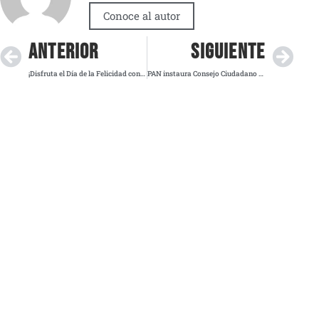
Conoce al autor
ANTERIOR
SIGUIENTE
¡Disfruta el Día de la Felicidad con una dona! Te decimos dónde y celebra que México está en el Top 10 de felicidad
PAN instaura Consejo Ciudadano en Sinaloa y demanda renuncia del gobernador por crisis de violencia