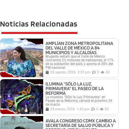
Noticias Relacionadas
AMPLÍAN ZONA METROPOLITANA
DEL VALLE DE MÉXICO A 84
MUNICIPIOS Y ALCALDÍAS
Brugada señaló que el Valle de México
concentra 23 millones de habitantes, el 17%
de la población del país, y aporta el 28% del
PIB nacional.
03 agosto, 2026
2:29 pm
0
36
ILUMINA “SÓLO LA LUZ,
PRIMAVERA” EL PASEO DE LA
REFORMA
La muestra "Sólo la Luz, Primavera" en
Paseo de la Reforma, cerrará el próximo 29
de marzo
24 marzo, 2026
1:42 pm
0
83
AVALA CONGRESO CDMX CAMBIO A
SECRETARÍA DE SALUD PÚBLICA Y