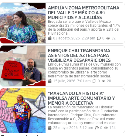
AMPLÍAN ZONA METROPOLITANA
DEL VALLE DE MÉXICO A 84
MUNICIPIOS Y ALCALDÍAS
Brugada señaló que el Valle de México
concentra 23 millones de habitantes, el 17%
de la población del país, y aporta el 28% del
PIB nacional.
03 agosto, 2026
2:29 pm
0
32
ENRIQUE CHIU TRANSFORMA
ASIENTOS DEL AZTECA PARA
VISIBILIZAR DESAPARICIONES
Enrique Chiu suma más de 690 murales con
causa en distintos países, consolidando su
compromiso de utilizar el arte como
herramienta de transformación social.
15 julio, 2026
7:01 am
0
20
“MARCANDO LA HISTORIA”
IMPULSA ARTE COMUNITARIO Y
MEMORIA COLECTIVA
La realización de “Marcando la Historia”
contó con la participación de la Fundación
Internacional Enrique Chiu, Culturalmente
Responsable A.C., Zona de Paz, así como
voluntarios, artistas y comunidad escolar.
25 mayo, 2026
5:12 pm
0
124