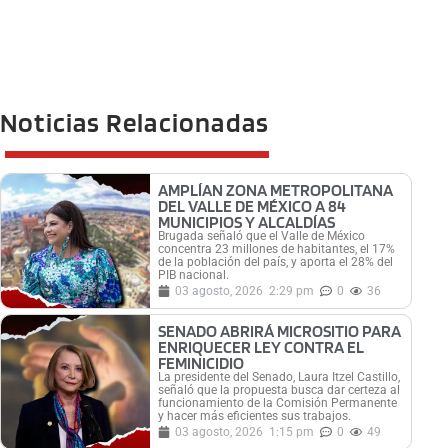
Noticias Relacionadas
AMPLÍAN ZONA METROPOLITANA
DEL VALLE DE MÉXICO A 84
MUNICIPIOS Y ALCALDÍAS
Brugada señaló que el Valle de México
concentra 23 millones de habitantes, el 17%
de la población del país, y aporta el 28% del
PIB nacional.
03 agosto, 2026
2:29 pm
0
36
SENADO ABRIRÁ MICROSITIO PARA
ENRIQUECER LEY CONTRA EL
FEMINICIDIO
La presidente del Senado, Laura Itzel Castillo,
señaló que la propuesta busca dar certeza al
funcionamiento de la Comisión Permanente
y hacer más eficientes sus trabajos.
03 agosto, 2026
1:15 pm
0
49